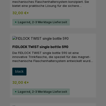
mechanisches Flaschenhaltersystem konzipiert. Sie
bietet eine praktische Lösung für die sichere
Befestigung während sportlicher Aktivitäten. Die
32,00 €*
innovative Technologie sorgt für einen stabilen Halt,
während die Flasche einfach zu handhaben ist.
Lagernd, 2-3 Werktage Lieferzeit
FIDLOCK TWIST single bottle 590
Die FIDLOCK TWIST single bottle 590 ist eine
innovative Trinkflasche, die speziell für das magnet-
mechanische Flaschenhaltersystem entwickelt wurde.
Mit ihrem ergonomisch optimierten Design und
abgerundeten Enden bietet sie eine verbesserte
auswählen
Farbe
black
Rahmenkompatibilität und ermöglicht ein intuitives
Greifen und Befestigen an der TWIST base. Der neue
Deckel mit selbstschließender Membran gewährleistet
32,00 €*
einen hohen Wasserdurchfluss und ist auslaufsicher.
Zudem sorgt die abnehmbare Schmutzkappe dafür,
Lagernd, 2-3 Werktage Lieferzeit
dass das Mundstück auch bei hängender Montage
sauber bleibt. Die Flasche ist mit allen TWIST bases
und dem Connector kompatibel, was ein problemloses
Upgrade ermöglicht. Sie kommt ohne fahrradseitige