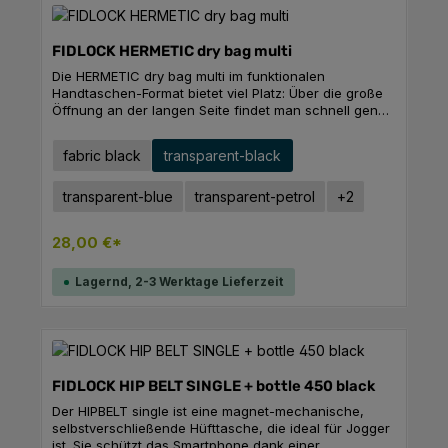
Funktionalität.FeaturesSchutzhülleViel Platz auch für
große Geräte wie z.B. TabletsMagnetverschluss 100 %
wasserdicht (bis 30 Meter Tiefe) und sanddichtIPX8-
FIDLOCK HERMETIC dry bag multi
Standard Touchfähige Oberfläche für Bedienbarkeit
des Smartphones oder TabletsKeine Störung
Die HERMETIC dry bag multi im funktionalen
elektronischer Geräte und KartenBefestigungsband
Handtaschen-Format bietet viel Platz: Über die große
inklusiveMaße: 224 x 277 mm
Öffnung an der langen Seite findet man schnell genau
das, was man sucht. Auch wenn das Wetter mal nicht
mitspielt, macht die Tasche immer eine gute – und vor
auswählen
Farbe
fabric black
transparent-black
allem trockene – Figur. Es gibt sie in Folie in vielen
Farben und auch im Fabric-Style, der dem Produkt
noch einmal einen ganz neuen Look
transparent-blue
transparent-petrol
+
2
gibt.FeaturesPraktisches Format mit großer Öffnung100
% wasser- und sanddichtKeine Störungen an
28,00 €*
elektronischen Geräten und KartenVerschiedene
Farben und StylesLanyard inklusiveMaße: 140 x 224
mm
Lagernd, 2-3 Werktage Lieferzeit
FIDLOCK HIP BELT SINGLE + bottle 450 black
Der HIPBELT single ist eine magnet-mechanische,
selbstverschließende Hüfttasche, die ideal für Jogger
ist. Sie schützt das Smartphone dank einer