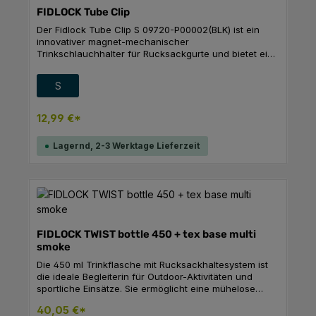
FIDLOCK Tube Clip
Der Fidlock Tube Clip S 09720-P00002(BLK) ist ein
innovativer magnet-mechanischer
Trinkschlauchhalter für Rucksackgurte und bietet eine
fortschrittliche Lösung für das Trinkblasen-
Management. Mit seinem patentierten magnetischen
auswählen
Größe
S
Befestigungssystem ermöglicht er eine unkomplizierte
Handhabung, indem der Schlauch sicher am Gurt
befestigt wird und sich bei Anhebung des Schlauches
12,99 €*
automatisch löst.FeaturesTrinkschlauch schnell
griffbereitMagnetverschluss für einfache
Lagernd, 2-3 Werktage Lieferzeit
HandhabungSchlauchclip Größe S ist kompatibel mit:
für Schläuche Ø 9mm für Gurte Ø 20mm Maße: 27 x
33 x 22 mmGewicht (Lieferumfang): 7 gSchlauchclip
Größe M ist kompatibel mit: für Schläuche Ø 11mm für
Gurte Ø 20mm Maße: 27 x 33 x 24 mm Gewicht
(Lieferumfang): 8 g
FIDLOCK TWIST bottle 450 + tex base multi
smoke
Die 450 ml Trinkflasche mit Rucksackhaltesystem ist
die ideale Begleiterin für Outdoor-Aktivitäten und
sportliche Einsätze. Sie ermöglicht eine mühelose
Befestigung an Ihrem Rucksack, sodass Sie jederzeit
40,05 €*
erfrischendes Wasser griffbereit haben. Das