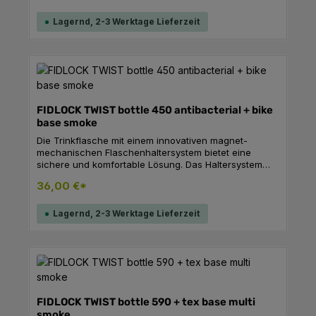
durchdachte Design sorgt für eine einfache
Handhabung und einen sicheren Transport, während
Lagernd, 2-3 Werktage Lieferzeit
die robuste Konstruktion Langlebigkeit garantiert.
FIDLOCK TWIST bottle 450 antibacterial + bike
base smoke
Die Trinkflasche mit einem innovativen magnet-
mechanischen Flaschenhaltersystem bietet eine
sichere und komfortable Lösung. Das Haltersystem
gewährleistet eine feste Befestigung am
36,00 €*
Fahrradrahmen und ermöglicht ein einfaches
Einsetzen und Herausnehmen der Flasche, selbst
während der Fahrt.
Lagernd, 2-3 Werktage Lieferzeit
FIDLOCK TWIST bottle 590 + tex base multi
smoke