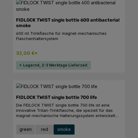
Halterung und eignet sich ideal zum Nachrüsten,
wenn das Bike bereits mit einer TWIST bike base oder
TWIST uni base ausgestattet ist. Die TWIST bottle 590
besteht aus weichem, BPA-freiem Material und ist
FIDLOCK TWIST single bottle 600 antibacterial
spülmaschinengeeignet.FeaturesLieferung ohne
smoke
fahrradseitige Halterung – perfekt zum Nachrüsten,
600 ml Trinkﬂasche für magnet-mechanisches
wenn das Bike schon mit der TWIST bike base oder
Flaschenhaltersystem
TWIST uni base ausgestattet ist.- 590 ml
Flaschenvolumen- Deckel mit selbstschließender
Membran und optionaler Schmutzkappe-
32,00 €*
Spülmaschinengeeignet- BPA-freies Polyethylen-
Kompatibel mit allen TWIST basesMaßeBreite:
Lagernd, 2-3 Werktage Lieferzeit
68mmHöhe: 208mmLänge: 81mmGewicht: 0.129 kg
FIDLOCK TWIST single bottle 700 life
Die FIDLOCK TWIST single bottle 700 life ist eine
innovative Tritan-Trinkflasche, die speziell für das
magnet-mechanische Halterungssystem entwickelt
wurde. Sie bietet geschmacksneutralen Trinkgenuss
und ist ideal für Citytrips, Ausflüge oder den täglichen
auswählen
Farbe
green
red
smoke
Arbeitsweg. Der Schraubdeckel mit großer
Trinköffnung erleichtert das Befüllen und Reinigen. Ihr