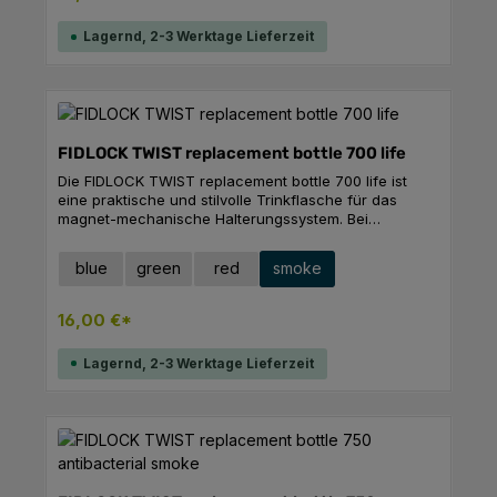
Lagernd, 2-3 Werktage Lieferzeit
FIDLOCK TWIST replacement bottle 700 life
Die FIDLOCK TWIST replacement bottle 700 life ist
eine praktische und stilvolle Trinkflasche für das
magnet-mechanische Halterungssystem. Bei
Verschleiß kann der Flaschenkorpus einfach vom
nachhaltigen connector-Part getrennt und ersetzt
auswählen
Farbe
blue
green
red
smoke
werden, wodurch Ressourcen geschont werden. Der
unkomplizierte Wechsel erfolgt durch das Öffnen der
Verriegelung mit einer Münze, das Einsetzen des
16,00 €*
neuen Korpus und das Schließen der Verriegelung.
Die Flasche bietet geschmacksneutralen Trinkgenuss
Lagernd, 2-3 Werktage Lieferzeit
und ist ideal für Citytrips oder den täglichen
Arbeitsweg. Der Schraubdeckel mit großer
Trinköffnung erleichtert das Befüllen und Reinigen.
Das cleane Design und die hochwertige Verarbeitung
machen die Flasche zu einem stilvollen Begleiter. Sie
ist mit allen TWIST bases kompatibel und
gewährleistet dank der belt only-Technologie einen