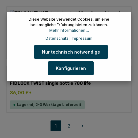
Diese Website verwendet Cookies, um eine
FIDLOCK TWIST single bottle 600 antibacterial
bestmögliche Erfahrung bieten zu können.
smoke
Mehr Informationen ...
Datenschutz
|
Impressum
32,00 €*
Lagernd, 2-3 Werktage Lieferzeit
Nur technisch notwendige
Konfigurieren
FIDLOCK TWIST single bottle 700 life
36,00 €*
Lagernd, 2-3 Werktage Lieferzeit
1
2
Seite
Seite