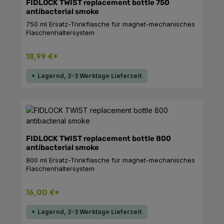
sicheren Halt am Fahrradrahmen.Features700 ml
FIDLOCK TWIST replacement bottle 750
VolumenZeitloses Design für jeden AnlassRobustes
antibacterial smoke
Tritan-MaterialUltra starker Halt durch belt only-
750 ml Ersatz-Trinkflasche für magnet-mechanisches
TechnologieGroße Trinköffnung mit
Flaschenhaltersystem
SchraubdeckelKompatibel mit allen TWIST bases
18,99 €*
Lagernd, 2-3 Werktage Lieferzeit
FIDLOCK TWIST replacement bottle 800
antibacterial smoke
800 ml Ersatz-Trinkflasche für magnet-mechanisches
Flaschenhaltersystem
16,00 €*
Lagernd, 2-3 Werktage Lieferzeit