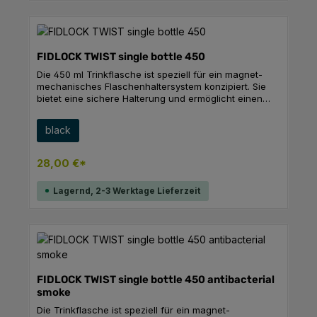
FIDLOCK TWIST single bottle 450
Die 450 ml Trinkflasche ist speziell für ein magnet-
mechanisches Flaschenhaltersystem konzipiert. Sie
bietet eine sichere Halterung und ermöglicht einen
einfachen Zugriff während der Nutzung. Ihr
funktionales Design gewährleistet eine unkomplizierte
auswählen
Farbe
black
Handhabung und ist ideal für aktive
Lebensstile.FeaturesLieferung ohne fahrradseitige
Halterung – perfekt zum Nachrüsten, wenn das Bike
28,00 €*
schon mit der TWIST bike base oder TWIST uni base
ausgestattet ist. - 450 ml Flaschenvolumen - Deckel
Lagernd, 2-3 Werktage Lieferzeit
mit selbstschließender Membran und optionaler
Schmutzkappe- Spülmaschinengeeignet - BPA-freies
Polyethylen- Kompatibel mit allen TWIST
basesMaßeBreite: 70Höhe: 169Länge: 79Gewicht: 0.1
kgVolumen: 450 ml
FIDLOCK TWIST single bottle 450 antibacterial
smoke
Die Trinkflasche ist speziell für ein magnet-