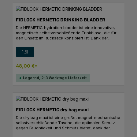
FIDLOCK HERMETIC DRINKING BLADDER
Die HERMETIC hydration bladder ist eine innovative,
magnetisch selbstverschließende Trinkblase, die für
den Einsatz im Rucksack konzipiert ist. Dank der
patentierten Verschlusstechnologie lässt sie sich
schnell und unkompliziert befüllen und verschließt
auswählen
Volumen
1,5l
automatisch, was eine zuverlässige
Getränkeversorgung beim Klettern, Biken oder
Wandern gewährleistet. Die drei weit öffnenden
48,00 €*
Magnetreihen bieten maximale Auslaufsicherheit,
während der zusätzliche SNAP-Verschluss an der
Lagernd, 2-3 Werktage Lieferzeit
Taschenklappe ein ungewolltes Öffnen verhindert. Die
großzügige Öffnung ermöglicht nicht nur eine
einfache Befüllung, sondern auch eine mühelose
Reinigung. Hergestellt aus BPA-freiem und
geschmacksneutralem TPU. Im Lieferumfang ist ein
Trinkschlauch enthalten.
FIDLOCK HERMETIC dry bag maxi
Die dry bag maxi ist eine große, magnet-mechanische
selbstverschließende Tasche, die optimalen Schutz
gegen Feuchtigkeit und Schmutz bietet, dank der
innovativen Gooper®-Technologie. Diese Tasche