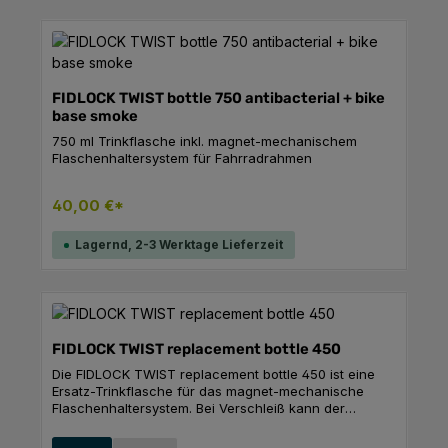
Schrauben.Features700 ml VolumenZeitloses Design
für jeden AnlassRobustes Tritan-MaterialUltra starker
Halt durch belt only-TechnologieGroße Trinköffnung
mit SchraubdeckelKompatibel mit allen TWIST
basesMaßeBreite: 75mmHöhe: 225mmLänge:
75mmGewicht: 0.168 kgVolumen: 700 ml
FIDLOCK TWIST bottle 750 antibacterial + bike
base smoke
750 ml Trinkflasche inkl. magnet-mechanischem
Flaschenhaltersystem für Fahrradrahmen
40,00 €*
Lagernd, 2-3 Werktage Lieferzeit
FIDLOCK TWIST replacement bottle 450
Die FIDLOCK TWIST replacement bottle 450 ist eine
Ersatz-Trinkflasche für das magnet-mechanische
Flaschenhaltersystem. Bei Verschleiß kann der
Flaschenkorpus einfach vom magnetischen
Connector-Part getrennt und ersetzt werden. Der