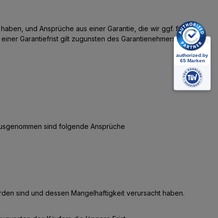
en, und Ansprüche aus einer Garantie, die wir ggf. für die
ner Garantiefrist gilt zugunsten des Garantienehmers die
 ausgenommen sind folgende Ansprüche
den sind und dessen Mangelhaftigkeit verursacht haben.