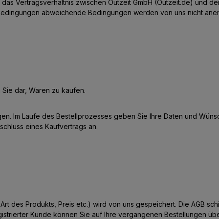
das Vertragsverhältnis zwischen Outzeit GmbH (Outzeit.de) und d
dingungen abweichende Bedingungen werden von uns nicht anerkan
n Sie dar, Waren zu kaufen.
n. Im Laufe des Bestellprozesses geben Sie Ihre Daten und Wünsche 
chluss eines Kaufvertrags an.
. Art des Produkts, Preis etc.) wird von uns gespeichert. Die AGB s
egistrierter Kunde können Sie auf Ihre vergangenen Bestellungen üb