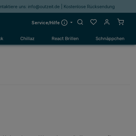
ntaktiere uns: info@outzeit.de | Kostenlose Rücksendung
Du hast 0 Produkte a
Warenk
Service/Hilfe
ck
Chillaz
React Brillen
Schnäppchen