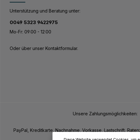
Unterstützung und Beratung unter:
0049 5323 9422975
Mo-Fr: 09:00 - 12:00
Oder über unser
Kontaktformular
.
Unsere Zahlungsmöglichkeiten:
PayPal, Kreditkarte, Nachnahme, Vorkasse, Lastschrift, Rate
Pay
Diese Website verwendet Cookies, um ei