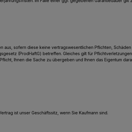
ährungsfristen. Im Falle einer ggf. gegebenen Garantiedauer gilt z
ungen aus, sofern diese keine vertragswesentlichen Pflichten, Schäd
setz (ProdHaftG) betreffen. Gleiches gilt für Pflichtverletzungen 
Pflicht, Ihnen die Sache zu übergeben und Ihnen das Eigentum daran
 Vertrag ist unser Geschäftssitz, wenn Sie Kaufmann sind.