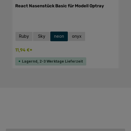
React Nasenstück Basic für Modell Optray
auswählen
Farbe
Ruby
Sky
neon
onyx
11,94 €*
Lagernd, 2-3 Werktage Lieferzeit