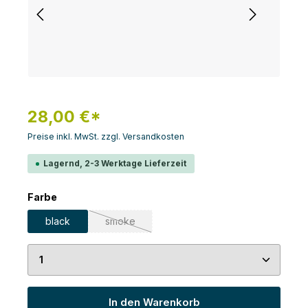
28,00 €*
Preise inkl. MwSt. zzgl. Versandkosten
Lagernd, 2-3 Werktage Lieferzeit
auswählen
Farbe
black
smoke
(Diese Option ist zurzeit nicht verfügbar.)
Produkt Anzahl: Gib den gewünschten Wert ein 
In den Warenkorb