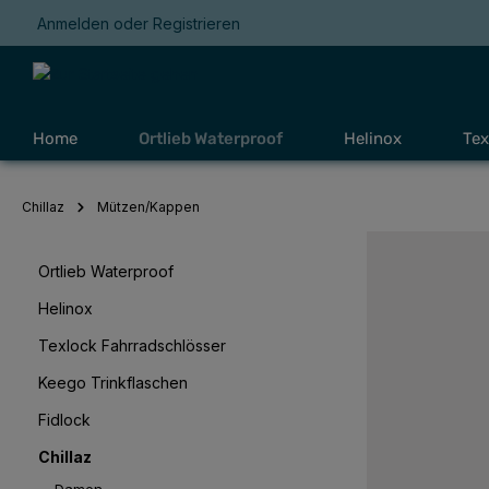
Anmelden
oder
Registrieren
Zur Hauptnavigation springen
Home
Ortlieb Waterproof
Helinox
Tex
Chillaz
Mützen/Kappen
Ortlieb Waterproof
Helinox
Texlock Fahrradschlösser
Keego Trinkflaschen
Fidlock
Chillaz