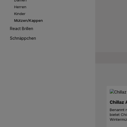
Damen
Herren
Kinder
Mützen/Kappen
React Brillen
Schnäppchen
Chillaz
Benannt n
bietet Ch
Wintermüt
moderner