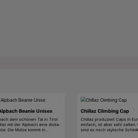
 Alpbach Beanie Unisex
Chillaz Climbing Cap
ach dem schönen Tal in Tirol
Chillaz produziert Caps in Eur
illaz mit der Alpbach eine dicke
einfach, ist aber sehr selten
ze. Die Mütze kommt in
sind es noch stylische Schil
 Retrooptik, umgeschlagen und
die Climbing hier. Optimal für