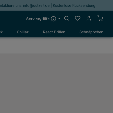
ntaktiere uns: info@outzeit.de | Kostenlose Rücksendung
Du hast 0 Produkte a
Warenk
Service/Hilfe
ck
Chillaz
React Brillen
Schnäppchen