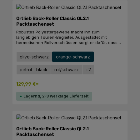
Verschlussband oder an der Daisy Chain anbringen
kannst. Damit wäre die Helm-Frage elegant gelöst,
oder? Produktdetails: 2 Helm-Halterungen im Set Beide
geeignet für ORTLIEB Atrack und ORTLIEB Gear-Pack
Ortlieb Back-Roller Classic QL2.1
Gewicht: 80 g
Packtaschenset
Robustes Polyestergewebe macht ihn zum
langlebigen Touren-Begleiter. Ausgestattet mit
hermetischen Rollverschlüssen sorgt er dafür, dass
Verpflegung und Equipment sicher verpackt und
wasserdicht geschützt am Ziel ankommen. Mit dem
auswählen
Ausführung
olive-schwarz
orange-schwarz
Quick-Lock2.1-Aufhängesystem lässt sich der
Klassiker einfach und schnell am Rad befestigen und
wieder abnehmen. Beim Transport zu Fuß sorgt der
petrol - black
rot/schwarz
+
2
Schultergurt für ein angenehmes Tragegefühl.
Produktdetails: Reflektoren integrierte Innentasche
129,99 €*
Technische Daten Volumen: 2 x 20 LGewicht: 2 x 950
gBreite unten: 32 cmBreite oben: 23 cmHöhe: 42
cmTiefe: 17 cmMaterial: PD620, PS490
Lagernd, 2-3 Werktage Lieferzeit
Ortlieb Back-Roller Classic QL2.1
Packtaschenset