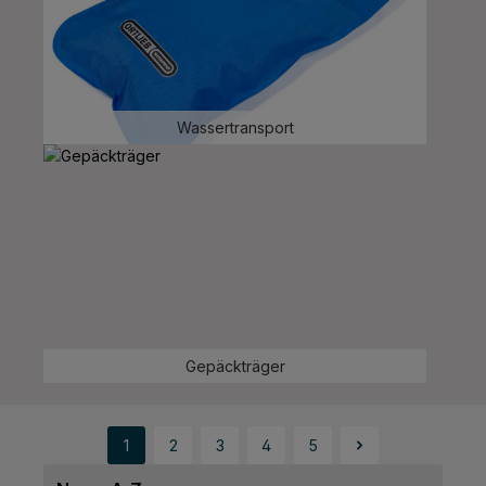
Wassertransport
Gepäckträger
1
2
3
4
5
Seite
Seite
Seite
Seite
Seite