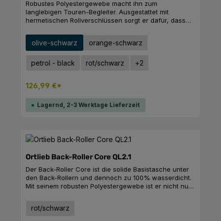
Robustes Polyestergewebe macht ihn zum
langlebigen Touren-Begleiter. Ausgestattet mit
hermetischen Rollverschlüssen sorgt er dafür, dass
Verpflegung und Equipment sicher verpackt und
wasserdicht geschützt am Ziel ankommen. Mit dem
auswählen
Ausführung
olive-schwarz
orange-schwarz
Quick-Lock2.1-Aufhängesystem lässt sich der
Klassiker einfach und schnell am Rad befestigen und
wieder abnehmen. Beim Transport zu Fuß sorgt der
petrol - black
rot/schwarz
+
2
Schultergurt für ein angenehmes Tragegefühl.
Produktdetails: Reflektoren integrierte Innentasche
126,99 €*
Technische Daten Volumen: 2 x 20 LGewicht: 2 x 950
gBreite unten: 32 cmBreite oben: 23 cmHöhe: 42
cmTiefe: 17 cmMaterial: PD620, PS490
Lagernd, 2-3 Werktage Lieferzeit
Ortlieb Back-Roller Core QL2.1
Der Back-Roller Core ist die solide Basistasche unter
den Back-Rollern und dennoch zu 100% wasserdicht.
Mit seinem robusten Polyestergewebe ist er nicht nur
für ausgedehnte Radtouren geeignet, sondern auch
ideal für die täglichen Wege in der Stadt. Mit dem
auswählen
Farbe
rot/schwarz
Back-Roller Core bist du immer bereit, wichtige Dinge
trocken und sicher zu transportieren – sei es auf dem