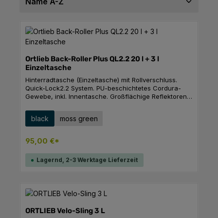
Ortlieb Back-Roller Plus QL2.2 20 l + 3 l
Einzeltasche
Hinterradtasche (Einzeltasche) mit Rollverschluss.
Quick-Lock2.2 System. PU-beschichtetes Cordura-
Gewebe, inkl. Innentasche. Großflächige Reflektoren.
Tragegurt mit zwei Befestigungsmöglichkeiten an der
Tasche. Kombinationsmöglichkeit mit Rack-Pack 24 l
auswählen
Farbe
black
moss green
und 31 l auf dem Hinterradgepäckträger.Das neue
Quick-Lock 2.2 System bietet unter anderem Haken,
die sich flexibel an verschiedene Rohrdurchmesser
95,00 €*
anpassen lassen. Damit sind die Montage und der
Wechsel zwischen verschiedenen Fahrrädern mit
Lagernd, 2-3 Werktage Lieferzeit
unterschiedlichen Gepäckträger noch einfacher.
Zusätzlich wird es ein optional erhältliches Zubehör
geben, welches das Abschließen der Taschen am
Gepäckträger ermöglicht.
ORTLIEB Velo-Sling 3 L