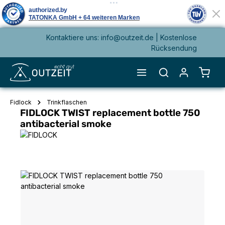
Kontaktiere uns: info@outzeit.de | Kostenlose
alt springen
Rücksendung
Waren
Fidlock
Trinkflaschen
FIDLOCK TWIST replacement bottle 750
antibacterial smoke
Bildergalerie überspringen