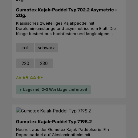
Gumotex Kajak-Paddel Typ 702.2 Asymetric -
2tlg.
Klassisches zweiteiliges Kajakpaddel mit
Duraluminiumstange und asymmetrischem Blatt. Die
Klinge besteht aus hochfestem und langlebigem
Polyethylen mit langlebiger und UV-beständiger
Lackierung. Das Paddel ist besonders für Wildwasser
auswählen
Farben Boote
rot
schwarz
geeignet. Technische Daten 709 cm²
KlingenoberflächeLänge: 200 – 230 cmGewicht: 1.145
– 1.385 kg (je nach Größe)
auswählen
Paddellänge
220
230
69,44 €*
Ab
Lagernd, 2-3 Werktage Lieferzeit
Gumotex Kajak-Paddel Typ 719S.2
Neuheit aus der Gumotex Kajak-Paddelserie. Ein
Doppelpaddel auf Glaslaminatholm mit