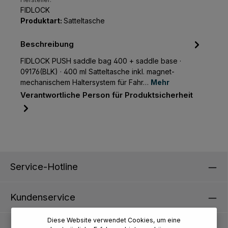
Hersteller:
FIDLOCK
Produktart:
Satteltasche
Beschreibung
FIDLOCK PUSH saddle bag 400 + saddle base ·
09176(BLK) · 400 ml Satteltasche inkl. magnet-
mechanischem Haltersystem für Fahr…
Mehr
Verantwortliche Person für Produktsicherheit
Service-Hotline
Kundenservice
Diese Website verwendet Cookies, um eine
Informationen