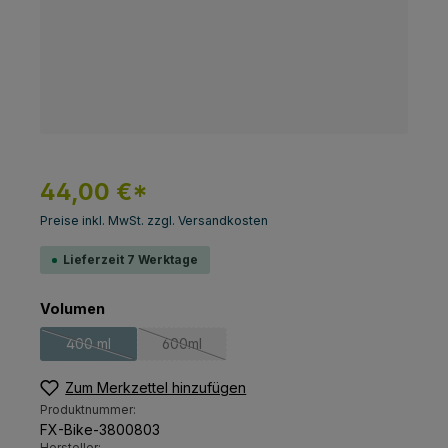
44,00 €*
Preise inkl. MwSt. zzgl. Versandkosten
Lieferzeit 7 Werktage
auswählen
Volumen
400 ml
600ml
(Diese Option ist zurzeit nicht verfügbar.)
(Diese Option ist zurzeit nicht verfügbar.)
Zum Merkzettel hinzufügen
Produktnummer:
FX-Bike-3800803