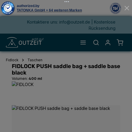
Kontaktiere uns: info@outzeit.de | Kostenlose
alt springen
Rücksendung
Waren
Fidlock
Taschen
FIDLOCK PUSH saddle bag + saddle base
black
Volumen:
400 ml
Bildergalerie überspringen