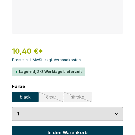
10,40 €*
Preise inkl. MwSt. zzgl. Versandkosten
Lagernd, 2-3 Werktage Lieferzeit
auswählen
Farbe
black
clear
smoke
(Diese Option ist zurzeit nicht verfügbar.)
(Diese Option ist zurzeit nicht v
Produkt Anzahl: Gib den gewünschten Wert ein 
In den Warenkorb