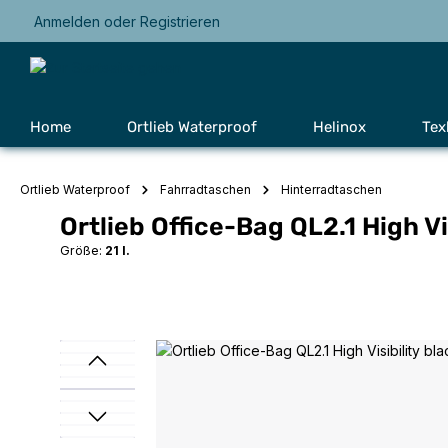
Anmelden
oder
Registrieren
Zur Hauptnavigation springen
Home
Ortlieb Waterproof
Helinox
Tex
Ortlieb Waterproof
Fahrradtaschen
Hinterradtaschen
Ortlieb Office-Bag QL2.1 High Vi
Größe:
21 l.
Bildergalerie überspringen