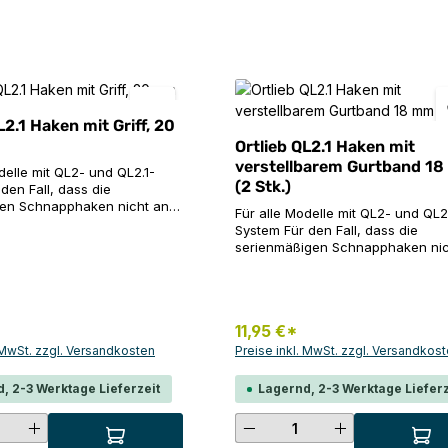
L2.1 Haken mit Griff, 20
Ortlieb QL2.1 Haken mit
verstellbarem Gurtband 1
delle mit QL2- und QL2.1-
(2 Stk.)
den Fall, dass die
rten Schnapphaken nicht an
Für alle Modelle mit QL2- und QL2
äckträger mit einem
System Für den Fall, dass die
Rohrdurchmesser passen,
serienmäßigen Schnapphaken nic
diese einfach mit den 20 mm
deinen Gepäckträger mit einem
ORTLIEB ersetzen (keine
größeren Rohrdurchmesser pass
endbar). INHALT: 2x QL2.1
kannst du diese einfach mit den 
ken (20 mm) mit
Haken von ORTLIEB ersetzen (kei
em Griff
11,95 €*
Einsätze verwendbar). INHALT: 2x QL2.1-
Schnapphaken (18 mm) mit
. MwSt. zzgl. Versandkosten
Preise inkl. MwSt. zzgl. Versandkos
verstellbarem Griff
, 2-3 Werktage Lieferzeit
Lagernd, 2-3 Werktage Lieferz
hten Wert ein oder benutze die Schaltf
t Anzahl: Gib den gewünschten Wert ei
Produkt Anzahl: G