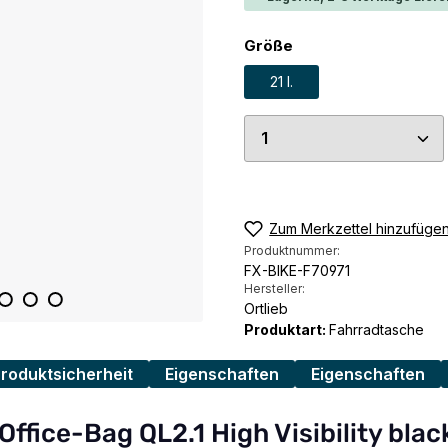
auswählen
Größe
21 l.
Produkt Anzahl: G
Zum Merkzettel hinzufüge
Produktnummer:
FX-BIKE-F70971
Hersteller:
Ortlieb
Produktart:
Fahrradtasche
Produktsicherheit
Eigenschaften
Eigenschaften
ffice-Bag QL2.1 High Visibility black