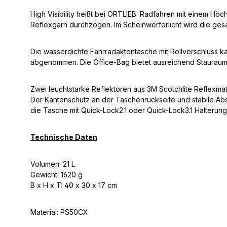
High Visibility heißt bei ORTLIEB: Radfahren mit einem Hö
Reflexgarn durchzogen. Im Scheinwerferlicht wird die ge
Die wasserdichte Fahrradaktentasche mit Rollverschluss k
abgenommen. Die Office-Bag bietet ausreichend Stauraum 
Zwei leuchtstarke Reflektoren aus 3M Scotchlite Reflexmat
Der Kantenschutz an der Taschenrückseite und stabile Abst
die Tasche mit Quick-Lock2.1 oder Quick-Lock3.1 Halterung 
Technische Daten
Volumen: 21 L
Gewicht: 1620 g
B x H x T: 40 x 30 x 17 cm
Material: PS50CX