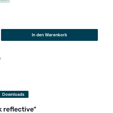
ib den gewünschten Wert ein oder benu
In den Warenkorb
n
Downloads
 reflective"