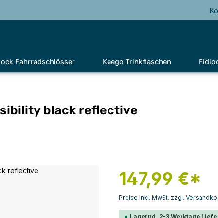
Ko
lock Fahrradschlösser
Keego Trinkflaschen
Fidlo
sibility black reflective
147,99 €*
Preise inkl. MwSt. zzgl. Versandko
Lagernd, 2-3 Werktage Liefe