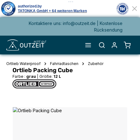
Kontaktiere uns: info@outzeit.de | Kostenlose
alt springen
Rücksendung
Waren
Ortlieb Waterproof
Fahrradtaschen
Zubehör
Ortlieb Packing Cube
Farbe :
grau
|
Größe:
12 L
Bildergalerie überspringen