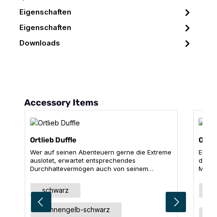
Eigenschaften
Eigenschaften
Downloads
Produktgalerie überspringen
Accessory Items
Ortlieb Duffle
Ortli
Wer auf seinen Abenteuern gerne die Extreme
Elega
auslotet, erwartet entsprechendes
der D
Durchhaltevermögen auch von seinem
Metro
Equipment. Die Duffle schließt Bekleidung &
Beglei
Co. wasserdicht ein und ist durch ihre
Duffl
auswählen
Ausführung
Far
schwarz
s
bequem gepolsterten, auch als Tragegriffe
Nylon
verwendbaren Schultergurte schnell zum
hervo
sonnengelb-schwarz
praktischen Rucksack umfunktionierbar. Der
staubd
Grö
4