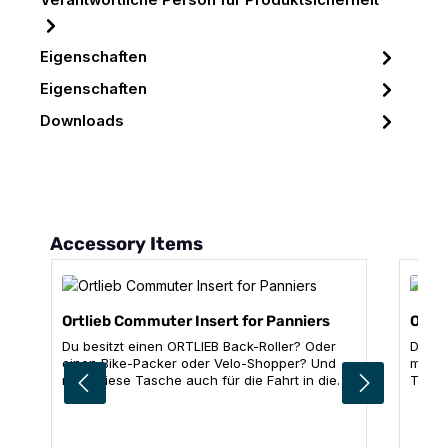
Verantwortliche Person für Produktsicherheit
Eigenschaften
Eigenschaften
Downloads
Produktgalerie überspringen
Accessory Items
Ortlieb Commuter Insert for Panniers
Ortli
Du besitzt einen ORTLIEB Back-Roller? Oder
Das C
einen Bike-Packer oder Velo-Shopper? Und
mit L
nutzt diese Tasche auch für die Fahrt in die
Trink
Arbeit? Dann ist das hier für dich! Das
Pulli
Commuter Insert wird zuhause bepackt – mit
finde
Laptop, Lunchbox, Unterlagen, Trinkflasche,
einfac