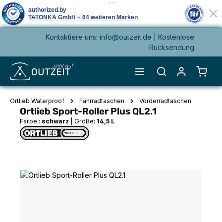
Kontaktiere uns: info@outzeit.de | Kostenlose
alt springen
Rücksendung
Waren
Ortlieb Waterproof
Fahrradtaschen
Vorderradtaschen
Ortlieb Sport-Roller Plus QL2.1
Farbe :
schwarz
|
Größe:
14,5 L
Bildergalerie überspringen