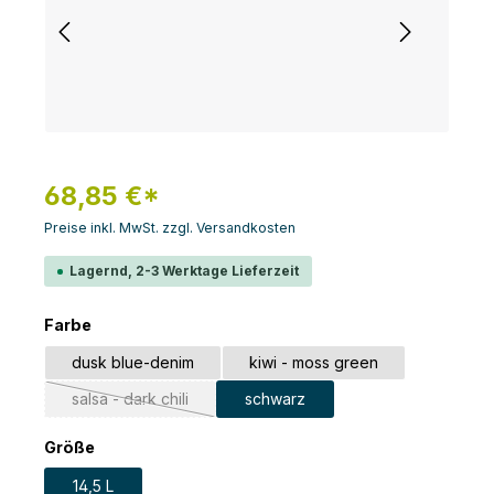
68,85 €*
Preise inkl. MwSt. zzgl. Versandkosten
Lagernd, 2-3 Werktage Lieferzeit
auswählen
Farbe
dusk blue-denim
kiwi - moss green
salsa - dark chili
schwarz
(Diese Option ist zurzeit nicht verfügbar.)
auswählen
Größe
14,5 L