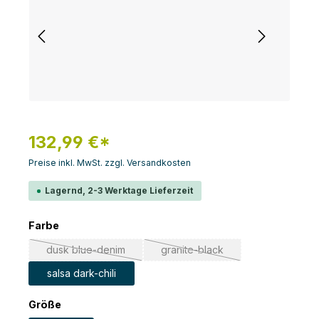
132,99 €*
Preise inkl. MwSt. zzgl. Versandkosten
Lagernd, 2-3 Werktage Lieferzeit
auswählen
Farbe
dusk blue-denim
granite-black
(Diese Option ist zurzeit nicht verfügbar.)
(Diese Option ist zurzeit nicht
salsa dark-chili
auswählen
Größe