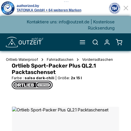
Kontaktiere uns: info@outzeit.de | Kostenlose
alt springen
Rücksendung
Waren
Ortlieb Waterproof
Fahrradtaschen
Vorderradtaschen
Ortlieb Sport-Packer Plus QL2.1
Packtaschenset
Farbe :
salsa dark-chili
|
Größe:
2x 15 l
Bildergalerie überspringen