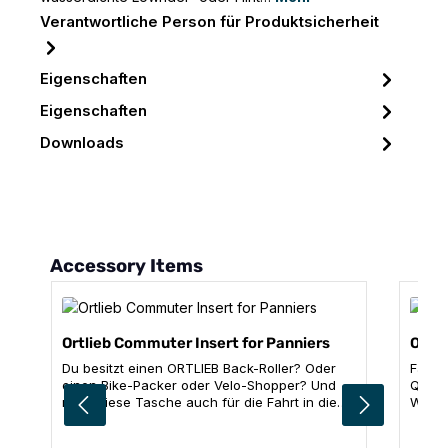
Verantwortliche Person für Produktsicherheit
Eigenschaften
Eigenschaften
Downloads
Produktgalerie überspringen
Accessory Items
Ortlieb Commuter Insert for Panniers
ORTL
Du besitzt einen ORTLIEB Back-Roller? Oder
Fahrr
einen Bike-Packer oder Velo-Shopper? Und
QL2/2
nutzt diese Tasche auch für die Fahrt in die
Werkz
Arbeit? Dann ist das hier für dich! Das
unkom
Commuter Insert wird zuhause bepackt – mit
schli