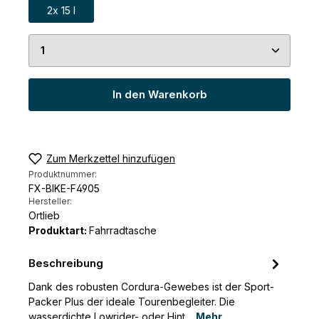
2x 15 l
Produkt Anzahl: Gib den gewünschten Wert ein 
In den Warenkorb
Zum Merkzettel hinzufügen
Produktnummer:
FX-BIKE-F4905
Hersteller:
Ortlieb
Produktart:
Fahrradtasche
Beschreibung
Dank des robusten Cordura-Gewebes ist der Sport-
Packer Plus der ideale Tourenbegleiter. Die
wasserdichte Lowrider- oder Hint…
Mehr