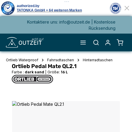
Kontaktiere uns: info@outzeit.de | Kostenlose
alt springen
Rücksendung
Waren
Ortlieb Waterproof
Fahrradtaschen
Hinterradtaschen
Ortlieb Pedal Mate QL2.1
Farbe :
dark sand
|
Größe:
16 L
Bildergalerie überspringen