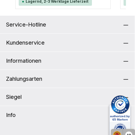
Lagernd, 2-3 Werktage Lieferzeit
La
Vorhä
Techn
7,5 g 
Meta
Service-Hotline
Kundenservice
Informationen
Zahlungsarten
Siegel
Info