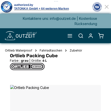
Kontaktiere uns: info@outzeit.de | Kostenlose
alt springen
Rücksendung
Waren
Ortlieb Waterproof
Fahrradtaschen
Zubehör
Ortlieb Packing Cube
Farbe :
grau
|
Größe:
6 L
Bildergalerie überspringen