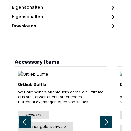
Eigenschaften
Eigenschaften
Downloads
Produktgalerie überspringen
Accessory Items
Ortlieb Duffle
Ortli
Wer auf seinen Abenteuern gerne die Extreme
Elega
auslotet, erwartet entsprechendes
der D
Durchhaltevermögen auch von seinem
Metro
Equipment. Die Duffle schließt Bekleidung &
Beglei
Co. wasserdicht ein und ist durch ihre
Duffl
auswählen
Ausführung
Far
schwarz
s
bequem gepolsterten, auch als Tragegriffe
Nylon
verwendbaren Schultergurte schnell zum
hervo
sonnengelb-schwarz
praktischen Rucksack umfunktionierbar. Der
staubd
Grö
4