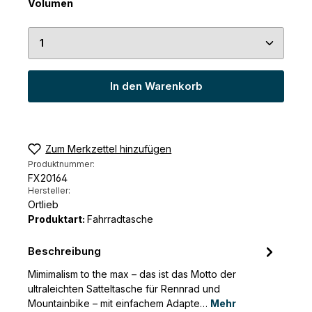
auswählen
Volumen
Produkt Anzahl: Gib den gewünschten Wert ein 
In den Warenkorb
Zum Merkzettel hinzufügen
Produktnummer:
FX20164
Hersteller:
Ortlieb
Produktart:
Fahrradtasche
Beschreibung
Mimimalism to the max – das ist das Motto der
ultraleichten Satteltasche für Rennrad und
Mountainbike – mit einfachem Adapte…
Mehr