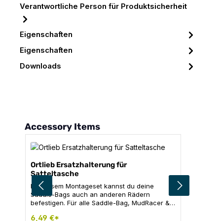
Verantwortliche Person für Produktsicherheit
Eigenschaften
Eigenschaften
Downloads
Produktgalerie überspringen
Accessory Items
Ortlieb Ersatzhalterung für
Satteltasche
Mit diesem Montageset kannst du deine
Saddle-Bags auch an anderen Rädern
befestigen. Für alle Saddle-Bag, MudRacer &
Micro Modelle. Nicht für Carbon-Sattelstützen
6,49 €*
und Carbon-Sättel geeignet! Inhalt: 1x