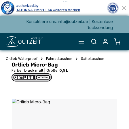
Kontaktiere uns: info@outzeit.de | Kostenlose
alt springen
Rücksendung
Waren
Ortlieb Waterproof
Fahrradtaschen
Satteltaschen
Ortlieb Micro-Bag
Farbe :
black matt
|
Größe:
0,5 L
Bildergalerie überspringen