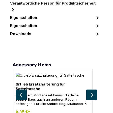
Verantwortliche Person für Produktsicherheit
Eigenschaften
Eigenschaften
Downloads
Produktgalerie überspringen
Accessory Items
Ortlieb Ersatzhalterung für
Satteltasche
Mit diesem Montageset kannst du deine
Saddle-Bags auch an anderen Rädern
befestigen. Für alle Saddle-Bag, MudRacer &
Micro Modelle. Nicht für Carbon-Sattelstützen
6,49 €*
und Carbon-Sättel geeignet! Inhalt: 1x