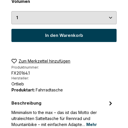
auswählen
Volumen
Produkt Anzahl: Gib den gewünschten Wert ein 
In den Warenkorb
Zum Merkzettel hinzufügen
Produktnummer:
FX20164.1
Hersteller:
Ortlieb
Produktart:
Fahrradtasche
Beschreibung
Mimimalism to the max – das ist das Motto der
ultraleichten Satteltasche für Rennrad und
Mountainbike – mit einfachem Adapte…
Mehr