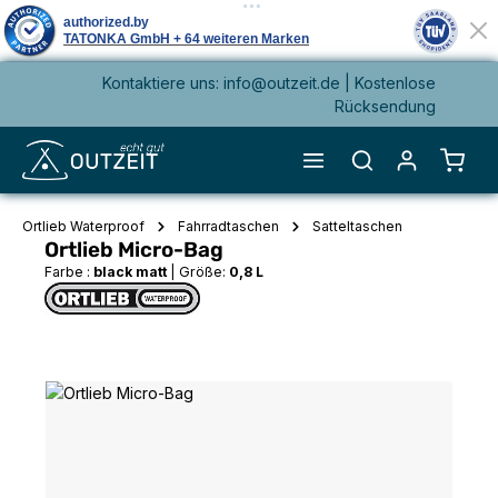
Kontaktiere uns: info@outzeit.de | Kostenlose
alt springen
Rücksendung
Waren
Ortlieb Waterproof
Fahrradtaschen
Satteltaschen
Ortlieb Micro-Bag
Farbe :
black matt
|
Größe:
0,8 L
Bildergalerie überspringen