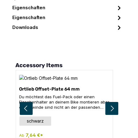
Eigenschaften
Eigenschaften
Downloads
Produktgalerie überspringen
Accessory Items
Ortlieb Offset-Plate 64 mm
Du möchtest das Fuel-Pack oder einen
Flaschenhalter an deinem Bike montieren aber
die Gewinde sind nicht an der passenden
Position? Mit der Offset-Plate 64 MM kannst
du die Position des Fuel-Packs, eines
auswählen
Farbe
schwarz
Flaschenhalters oder anderem
verschraubbarem Equipment flexibel
anpassen. Technische Daten Gewicht: 18,5
7,64 €*
Ab