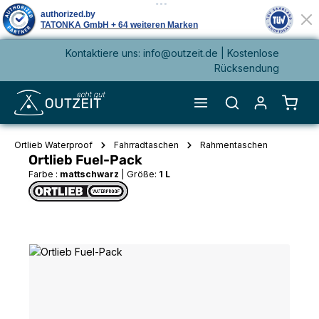
Kontaktiere uns: info@outzeit.de | Kostenlose
alt springen
Rücksendung
Waren
Ortlieb Waterproof
Fahrradtaschen
Rahmentaschen
Ortlieb Fuel-Pack
Farbe :
mattschwarz
|
Größe:
1 L
Bildergalerie überspringen