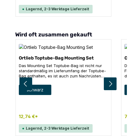
gMaterial: Polyamide
Lagernd, 2-3 Werktage Lieferzeit
Produktgalerie überspringen
Wird oft zusammen gekauft
Ortlieb Toptube-Bag Mounting Set
Ortli
Das Mounting Set Toptube-Bag ist nicht nur
Du mö
standardmäßig im Lieferumfang der Toptube-
Flasc
Bag enthalten, es ist auch zum Nachrüsten
die G
des Fuel-Packs und weiterer Taschen
Posit
geeignet. Dabei wird eine der beiden
du di
auswählen
Farbe
Far
schwarz
s
Schienen direkt am Fahrrad montiert und die
Flasc
andere an der Tasche, die befestigt werden
versc
soll. Durch einfaches Ein- und Ausklicken,
anpas
kannst du die Tasche flexibel einsetzen.
gMate
Sollten keine Gewindeösen vorhanden sein
12,74 €*
7,64
oder du möchtest das Mounting Set an einer
Rahmenstelle positionieren, wo generell keine
Gewindeösen vorhanden sind, ist das auch
Lagernd, 2-3 Werktage Lieferzeit
La
kein Problem - mit den gummierten