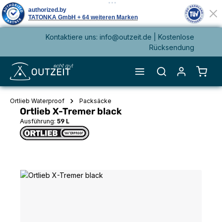
Kontaktiere uns: info@outzeit.de | Kostenlose
alt springen
Rücksendung
Waren
Ortlieb Waterproof
Packsäcke
Ortlieb X-Tremer black
Ausführung:
59 L
Bildergalerie überspringen