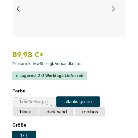
89,98 €*
Preise inkl. MwSt. zzgl. Versandkosten
Lagernd, 2-3 Werktage Lieferzeit
auswählen
Farbe
Lemon Sorbet
atlantis green
(Diese Option ist zurzeit nicht verfügbar.)
black
dark sand
rooibos
auswählen
Größe
17 L