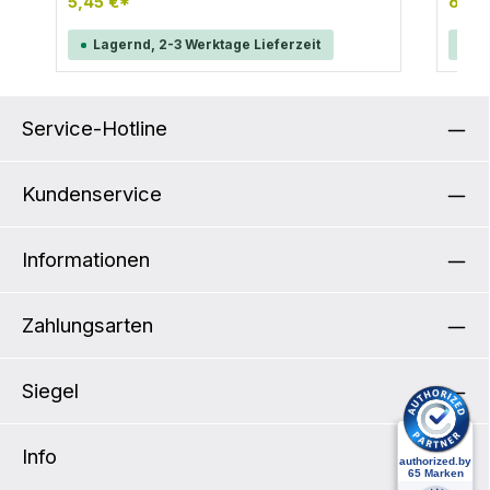
schwarz
5,45 €*
6,90
Rucks
denno
Lagernd, 2-3 Werktage Lieferzeit
La
Service-Hotline
Kundenservice
Informationen
Zahlungsarten
Siegel
Info