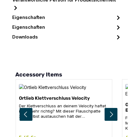
Verantwortliche Person für Produktsicherheit
Eigenschaften
Eigenschaften
Downloads
Produktgalerie überspringen
Accessory Items
Ortlieb Klettverschluss Velocity
Ortli
Der Klettverschluss an deinem Velocity haftet
Exte
nicht mehr richtig? Mit dieser Flauschpatte
zum selbst austauschen hält der
Für a
Klettverschluss wieder sicher zusammen. Für
Model
alle Velocity Modelle ab 2020 Inhalt: 1 x
Klettv
Flauschpatte, 1 x Doppelmutternscheibe,
Klett