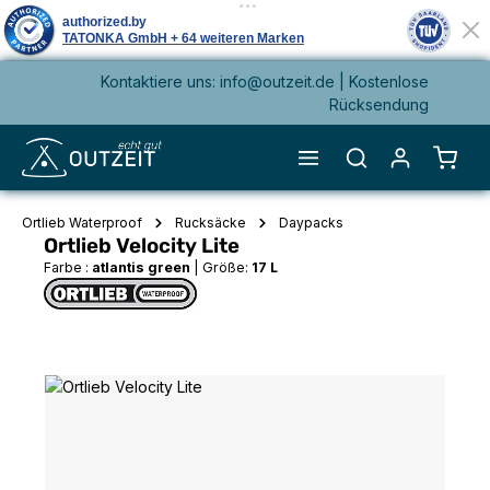
Kontaktiere uns: info@outzeit.de | Kostenlose
alt springen
Rücksendung
Waren
Ortlieb Waterproof
Rucksäcke
Daypacks
Ortlieb Velocity Lite
Farbe :
atlantis green
|
Größe:
17 L
Bildergalerie überspringen