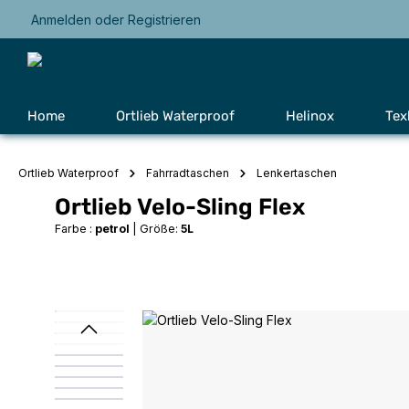
Anmelden
oder
Registrieren
Zur Hauptnavigation springen
Home
Ortlieb Waterproof
Helinox
Tex
Ortlieb Waterproof
Fahrradtaschen
Lenkertaschen
Ortlieb Velo-Sling Flex
Farbe :
petrol
|
Größe:
5L
Bildergalerie überspringen