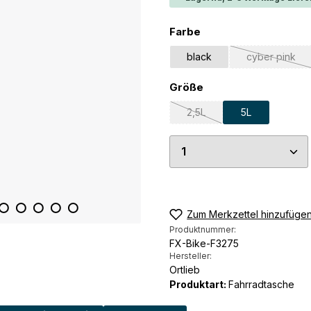
auswählen
Farbe
black
cyber pink
(Diese Opt
auswählen
Größe
2,5L
5L
(Diese Option ist zurzeit nic
Produkt Anzahl: G
Zum Merkzettel hinzufüge
Produktnummer:
FX-Bike-F3275
Hersteller:
Ortlieb
Produktart:
Fahrradtasche