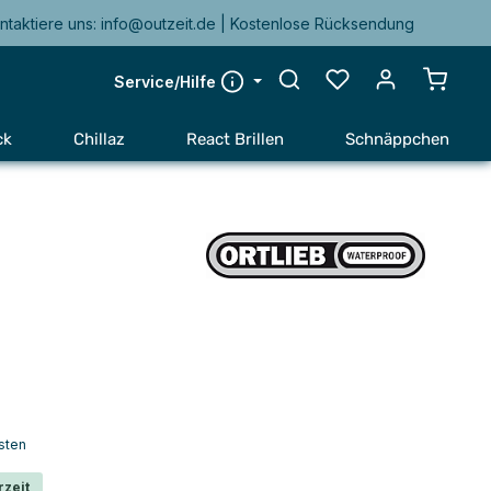
ntaktiere uns: info@outzeit.de | Kostenlose Rücksendung
Warenk
Service/Hilfe
ck
Chillaz
React Brillen
Schnäppchen
sten
rzeit