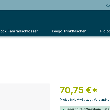
Ko
lock Fahrradschlösser
Keego Trinkflaschen
Fidlo
70,75 €*
Preise inkl. MwSt. zzgl. Versandko
Lagernd, 2-3 Werktage Liefe