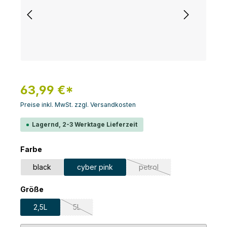
63,99 €*
Preise inkl. MwSt. zzgl. Versandkosten
Lagernd, 2-3 Werktage Lieferzeit
auswählen
Farbe
black
cyber pink
petrol
(Diese Option ist zurzeit n
auswählen
Größe
2,5L
5L
(Diese Option ist zurzeit nicht verfügbar.)