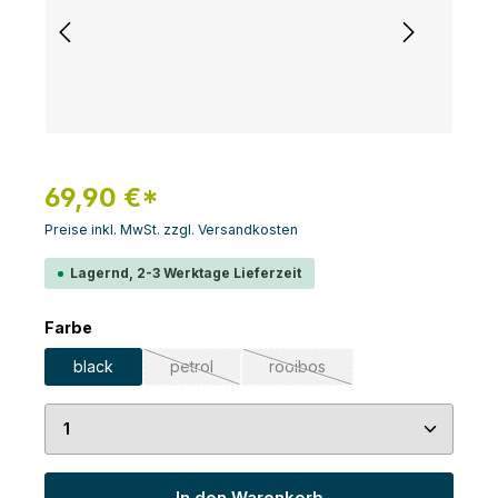
69,90 €*
Preise inkl. MwSt. zzgl. Versandkosten
Lagernd, 2-3 Werktage Lieferzeit
auswählen
Farbe
black
petrol
rooibos
(Diese Option ist zurzeit nicht verfügbar.)
(Diese Option ist zurzeit nicht 
Produkt Anzahl: Gib den gewünschten Wert ein 