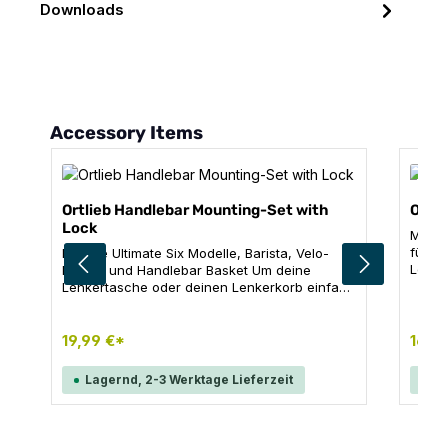
Downloads
Produktgalerie überspringen
Accessory Items
Ortlieb Handlebar Mounting-Set with
Ortl
Lock
Monta
für O
Für alle Ultimate Six Modelle, Barista, Velo-
Lenke
Pocket und Handlebar Basket Um deine
Produktdetails: Re
Lenkertasche oder deinen Lenkerkorb einfach
Kompa
und sicher an einem zweiten Rad zu
Marken. Hinweis: Nicht für C
befestigen gibt es die abschließbare
geeig
Lenkerhalterung auch separat. Idealerweise
19,99 €*
16,2
notierst du dir die Schlüsselnummer, denn
dieser kann nachbestellt werden. Inhalt: 1x
Lagernd, 2-3 Werktage Lieferzeit
La
abschließbarer Montageblock inkl. Drahtseil
und Schrauben 2x Schlüssel