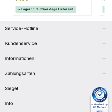
mit Re
verwendbar). INHALT: 2x QL2.1-Schnapphaken
Radta
(18 mm) mit verstellbarem Griff
Lagernd, 2-3 Werktage Lieferzeit
La
Rolle
4,1L 
Produktdetails: I
Befes
Service-Hotline
separat erh
Volume
x 7,5
T: 17
Kundenservice
Informationen
Zahlungsarten
Siegel
Info