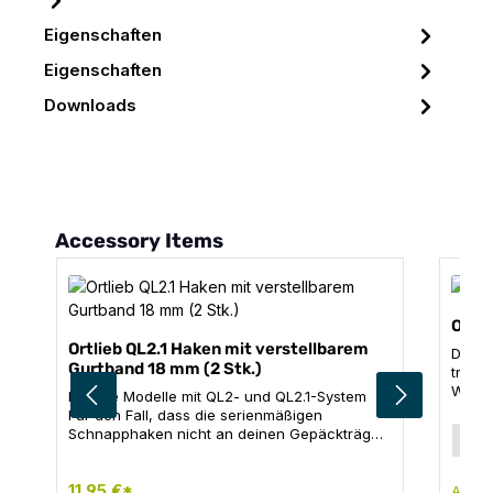
Eigenschaften
Eigenschaften
Downloads
Produktgalerie überspringen
Accessory Items
Ortl
Ortlieb QL2.1 Haken mit verstellbarem
Die v
Gurtband 18 mm (2 Stk.)
transp
Werkz
Für alle Modelle mit QL2- und QL2.1-System
einen
Für den Fall, dass die serienmäßigen
des K
Grö
Schnapphaken nicht an deinen Gepäckträger
L
an de
mit einem größeren Rohrdurchmesser passen,
prakt
kannst du diese einfach mit den 18 mm Haken
Gürte
von ORTLIEB ersetzen (keine Einsätze
11,95 €*
24
Ab