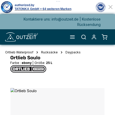
Kontaktiere uns: info@outzeit.de | Kostenlose
alt springen
Rücksendung
Waren
Ortlieb Waterproof
Rucksäcke
Daypacks
Ortlieb Soulo
Farbe :
ebony
|
Größe:
25 L
Bildergalerie überspringen