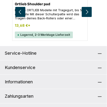
Ortlieb Shoulder pad
Für alle ORTLIEB Modelle mit Tragegurt, bis 5
cm Breite Mit dieser Schulterpatte wird das
Tragen deines Back-Rollers oder einer
anderen ORTLIEB-Tasche zum Komfort.
13,68 €*
INHALT: + 1x abnehmbare und gepolsterte
Schulterpatte, schwarz
Lagernd, 2-3 Werktage Lieferzeit
Service-Hotline
Kundenservice
Informationen
Zahlungsarten