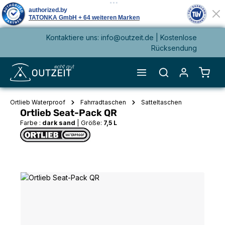
Kontaktiere uns: info@outzeit.de | Kostenlose
alt springen
Rücksendung
Waren
Ortlieb Waterproof
Fahrradtaschen
Satteltaschen
Ortlieb Seat-Pack QR
Farbe :
dark sand
|
Größe:
7,5 L
Bildergalerie überspringen