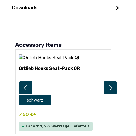
Downloads
Produktgalerie überspringen
Accessory Items
Ortlieb Hooks Seat-Pack QR
auswählen
Farbe
schwarz
7,50 €*
Lagernd, 2-3 Werktage Lieferzeit