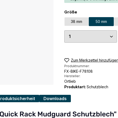
auswählen
Größe
38 mm
50 mm
Produkt Anzahl: G
Zum Merkzettel hinzufüge
Produktnummer:
FX-BIKE-F78108
Hersteller:
Ortlieb
Produktart:
Schutzblech
Produktsicherheit
Downloads
b Quick Rack Mudguard Schutzblech"