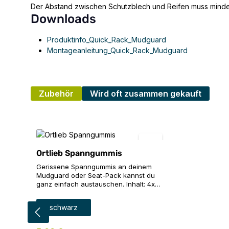
Der Abstand zwischen Schutzblech und Reifen muss mind
Downloads
Produktinfo_Quick_Rack_Mudguard
Montageanleitung_Quick_Rack_Mudguard
Zubehör
Wird oft zusammen gekauft
Produktgalerie überspringen
Ortlieb Spanngummis
Gerissene Spanngummis an deinem
Mudguard oder Seat-Pack kannst du
ganz einfach austauschen. Inhalt: 4x
Spanngummi in der Farbe schwarz
auswählen
Farbe
schwarz