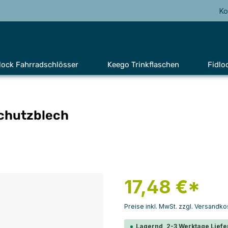
Ko
lock Fahrradschlösser
Keego Trinkflaschen
Fidlo
Schutzblech
17,48 €*
Preise inkl. MwSt. zzgl. Versandko
Lagernd, 2-3 Werktage Liefe