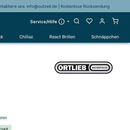
ntaktiere uns: info@outzeit.de | Kostenlose Rücksendung
Warenk
Service/Hilfe
ck
Chillaz
React Brillen
Schnäppchen
sten
rzeit