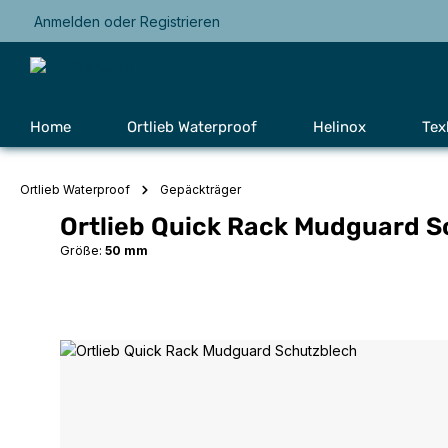
Anmelden
oder
Registrieren
Zur Hauptnavigation springen
Home
Ortlieb Waterproof
Helinox
Tex
Ortlieb Waterproof
Gepäckträger
Ortlieb Quick Rack Mudguard 
Größe:
50 mm
Bildergalerie überspringen