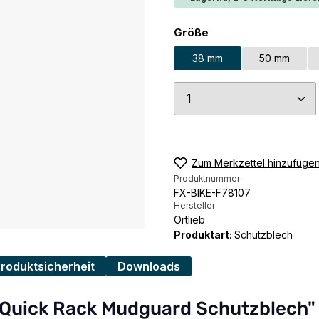
auswählen
Größe
38 mm
50 mm
Produkt Anzahl: G
Zum Merkzettel hinzufüge
Produktnummer:
FX-BIKE-F78107
Hersteller:
Ortlieb
Produktart:
Schutzblech
Produktsicherheit
Downloads
b Quick Rack Mudguard Schutzblech"