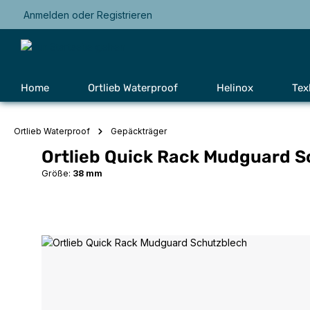
Anmelden
oder
Registrieren
Zur Hauptnavigation springen
Home
Ortlieb Waterproof
Helinox
Tex
Ortlieb Waterproof
Gepäckträger
Ortlieb Quick Rack Mudguard 
Größe:
38 mm
Bildergalerie überspringen