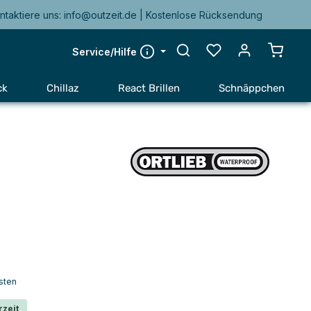
ntaktiere uns: info@outzeit.de | Kostenlose Rücksendung
Warenk
Service/Hilfe
ck
Chillaz
React Brillen
Schnäppchen
sten
rzeit