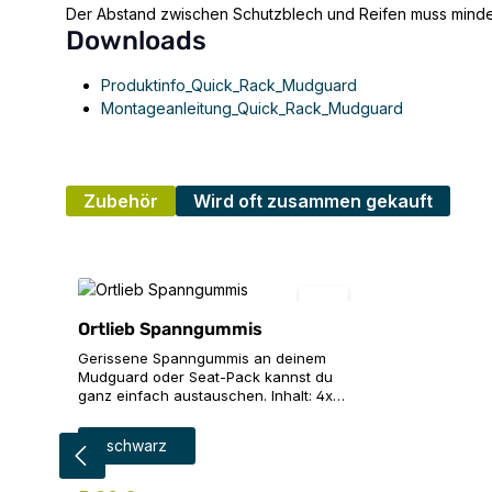
Der Abstand zwischen Schutzblech und Reifen muss mind
Downloads
Produktinfo_Quick_Rack_Mudguard
Montageanleitung_Quick_Rack_Mudguard
Zubehör
Wird oft zusammen gekauft
Produktgalerie überspringen
Ortlieb Spanngummis
Gerissene Spanngummis an deinem
Mudguard oder Seat-Pack kannst du
ganz einfach austauschen. Inhalt: 4x
Spanngummi in der Farbe schwarz
auswählen
Farbe
schwarz