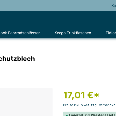
Ko
lock Fahrradschlösser
Keego Trinkflaschen
Fidlo
Schutzblech
17,01 €*
Preise inkl. MwSt. zzgl. Versandko
Lagernd, 2-3 Werktage Liefe