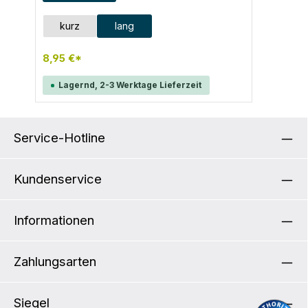
Länge von 31,5 cm und 3 Löcher mit einem
Lochabstand von 14,5 cm.
auswählen
Größe
kurz
lang
Befestigungsschrauben und Muttern sind im
Lieferumfang enthalten.
8,95 €*
Lagernd, 2-3 Werktage Lieferzeit
Service-Hotline
Kundenservice
Informationen
Zahlungsarten
Siegel