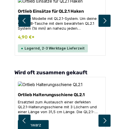
Ortlieb Einsätze für QL2.1 Haken
Für alle Modelle mit QL2.1-System. Um deine
ORTLIEB-Tasche mit dem bewährten QL2.1
System (16 mm) an nahezu jeden
Gepäckträger sicher zu befestigen, gibt es
4,90 €*
hierfür die passenden Einsätze für die oberen
Befestigungshaken (16 mm ). Inhalt für eine
Tasche: 2 x 8 mm Einsätze 2 x 10 mm Einsätze
Lagernd, 2-3 Werktage Lieferzeit
2 x 12 mm Einsätze
Produktgalerie überspringen
Wird oft zusammen gekauft
Ortlieb Halterungsschiene QL2.1
Ersatzteil zum Austausch einer defekten
QL2.1-Halterungsschiene mit 3 Löchern und
einer Länge von 31,5 cm Länge. Die QL2.1-
Halterungsschiene an deiner Hinterradtasche
ist defekt? Mit diesem Ersatzteil kann sie
auswählen
Farbe
schwarz
ausgetauscht werden. Die Schiene hat eine