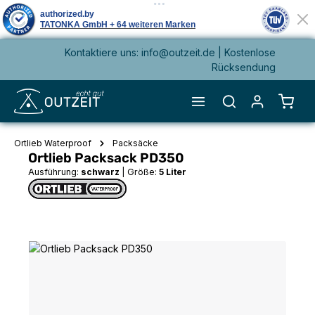
Kontaktiere uns: info@outzeit.de | Kostenlose
alt springen
Rücksendung
Waren
Ortlieb Waterproof
Packsäcke
Ortlieb Packsack PD350
Ausführung:
schwarz
|
Größe:
5 Liter
Bildergalerie überspringen