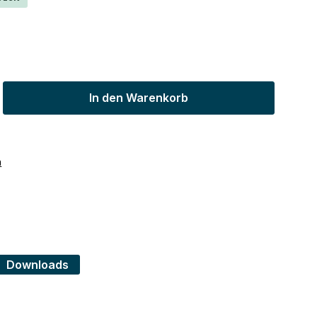
ib den gewünschten Wert ein oder benu
In den Warenkorb
n
Downloads