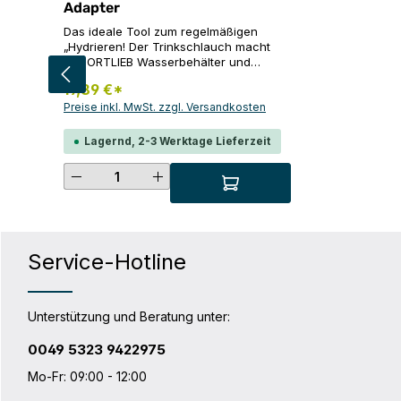
Adapter
Das ideale Tool zum regelmäßigen
„Hydrieren! Der Trinkschlauch macht
alle ORTLIEB Wasserbehälter und
handelsüblichen PET-Flaschen im
19,89 €*
Handumdrehen zum mobilen
Trinksystem: einfach Dosierventil
Preise inkl. MwSt. zzgl. Versandkosten
entfernen, Schlauchende in den
Wasserbeutel ganz einführen und die
Lagernd, 2-3 Werktage Lieferzeit
Schraubkappe mit Ventil aufschrauben.
Der 95 cm lange Trinkschlauch ist mit
Produkt Anzahl: Gib den gewünsc
einem verschließbaren Beißventil und
einer Schutzkappe ausgestattet.
Produktdetails: Ventil in der
Schraubkappe zum Druckausgleich im
Behälter Mundstück komplett zerlegbar
Service-Hotline
für hygienische Reinigung Gewicht: 70
g
Unterstützung und Beratung unter:
0049 5323 9422975
Mo-Fr: 09:00 - 12:00