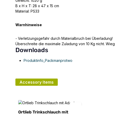
Gewicht: 1020 g
B x H x T: 28 x 47 x 15 cm
Material: PS33
Warnhinweise
- Verletzungsgefahr durch Materialbruch bei Überladung!
Überschreite die maximale Zuladung von 10 Kg nicht. Wieg
Downloads
Produktinfo_Packmanprotwo
Accessory Items
Produktgalerie überspringen
Ortlieb Trinkschlauch mit