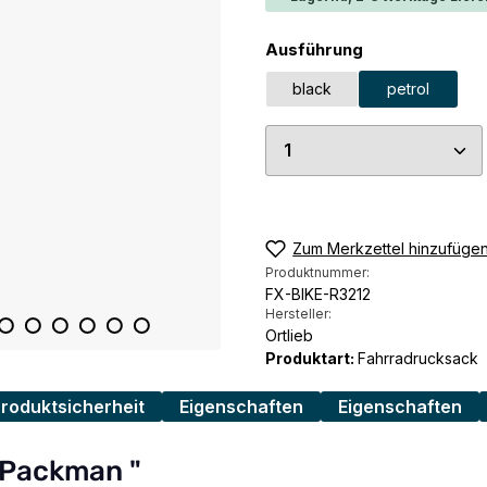
auswählen
Ausführung
black
petrol
Produkt Anzahl: G
Zum Merkzettel hinzufüge
Produktnummer:
FX-BIKE-R3212
Hersteller:
Ortlieb
Produktart:
Fahrradrucksack
Produktsicherheit
Eigenschaften
Eigenschaften
 Packman "