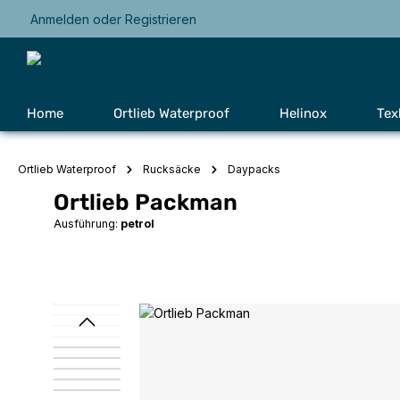
Anmelden
oder
Registrieren
Zur Hauptnavigation springen
Home
Ortlieb Waterproof
Helinox
Tex
Ortlieb Waterproof
Rucksäcke
Daypacks
Ortlieb Packman
Ausführung:
petrol
Bildergalerie überspringen