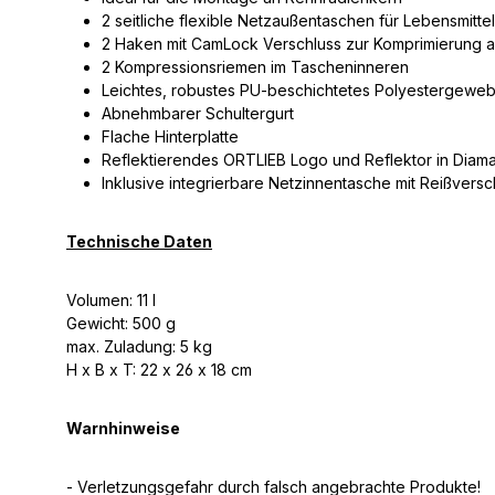
2 seitliche flexible Netzaußentaschen für Lebensmittel
2 Haken mit CamLock Verschluss zur Komprimierung a
2 Kompressionsriemen im Tascheninneren
Leichtes, robustes PU-beschichtetes Polyestergewe
Abnehmbarer Schultergurt
Flache Hinterplatte
Reflektierendes ORTLIEB Logo und Reflektor in Diama
Inklusive integrierbare Netzinnentasche mit Reißversc
Technische Daten
Volumen: 11 l
Gewicht: 500 g
max. Zuladung: 5 kg
H x B x T: 22 x 26 x 18 cm
Warnhinweise
- Verletzungsgefahr durch falsch angebrachte Produkte!