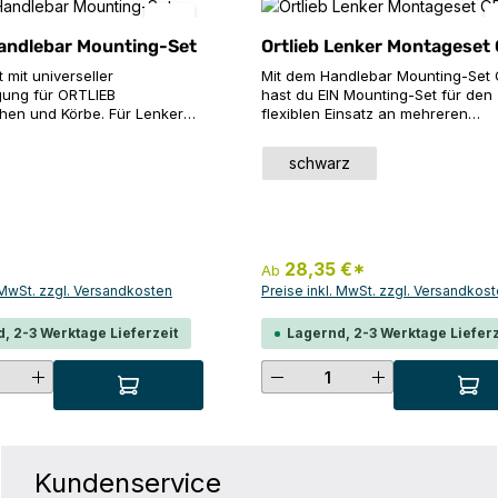
Handlebar Mounting-Set
Ortlieb Lenker Montageset
mit universeller
Mit dem Handlebar Mounting-Set
igung für ORTLIEB
hast du EIN Mounting-Set für den
hen und Körbe. Für Lenker
flexiblen Einsatz an mehreren
m Durchmesser.
Fahrrädern, kompatibel mit all de
ie an der
Ortlieb Lenkertaschen. Die Anbri
auswählen
Farbe
schwarz
e Kompatibel mit Taschen und
und Demontage erfolgt in kürzest
arken. Hinweis: Nicht
Zeit, komplett ohne Werkzeug un
-Lenker geeignet.
Schrauben und hält trotzdem den
he DatenGewicht: 125 g
Bedingungen in holprigem und r
Gelände stand. Produktdetails: Für
Lenker mit bis zu 35 mm Durchme
28,35 €*
Ab
Reflexfolie an der Vorderseite Nic
. MwSt. zzgl. Versandkosten
Preise inkl. MwSt. zzgl. Versandkos
Carbonrahmen geeignet
, 2-3 Werktage Lieferzeit
Lagernd, 2-3 Werktage Lieferz
hten Wert ein oder benutze die Schaltf
t Anzahl: Gib den gewünschten Wert ei
Produkt Anzahl: G
Kundenservice