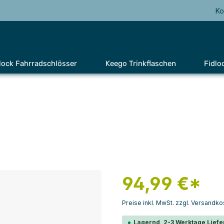
Ko
lock Fahrradschlösser
Keego Trinkflaschen
Fidlo
94,99 €*
Preise inkl. MwSt. zzgl. Versandko
Lagernd, 2-3 Werktage Liefe