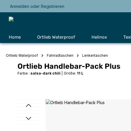
Anmelden
oder
Registrieren
Zur Hauptnavigation springen
Home
Ortlieb Waterproof
Helinox
Tex
Ortlieb Waterproof
Fahrradtaschen
Lenkertaschen
Ortlieb Handlebar-Pack Plus
Farbe :
salsa-dark chili
|
Größe:
11 L
Bildergalerie überspringen