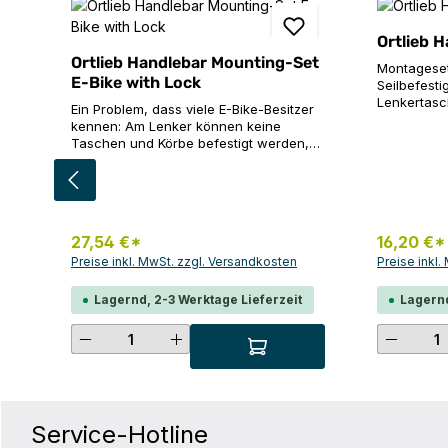
Ortlieb 
Ortlieb Handlebar Mounting-Set
Montageset 
E-Bike with Lock
Seilbefest
Lenkertasc
Ein Problem, dass viele E-Bike-Besitzer
bis 31,8 m
kennen: Am Lenker können keine
Produktdetails: Reflexfol
Taschen und Körbe befestigt werden,
Vorderseit
weil sich das E-Bike-Display in der
Körben anderer M
Lenkermitte befindet. Das ORTLIEB
für Carbon
Montageset E-Bike schafft hier elegant
Technisc
Abhilfe, ohne dass das Display versetzt
werden muss. Der abschließbare
27,54 €*
16,20 €*
Adapter wird mit der bewährten
Seilbefestigung am Lenker montiert. So
Preise inkl. MwSt. zzgl. Versandkosten
Preise inkl
ermöglicht er das diebstahlsichere
Anbringen von ORTLIEB Lenkertaschen
Lagernd, 2-3 Werktage Lieferzeit
Lagernd
und Körben in Kombination mit E-Bike-
Displays und ist bis maximal 5 kg
Produkt Anzahl: Gib den gewünsc
Produk
belastbar. Auch für ein Bosch Nyon
Display geeignet (siehe
Montageanleitung). Produktdetails: Für
alle Lenkerdurchmesser bis 31,8 mm
Schlüssel in zweifacher Ausführung
Service-Hotline
Halterung kompatibel mit den Produkten