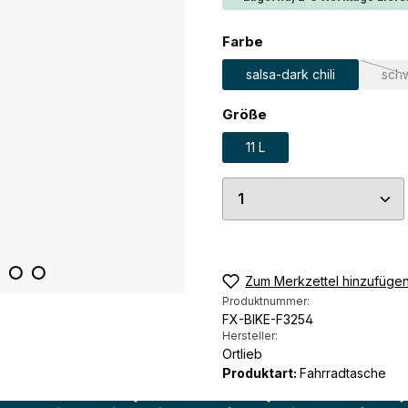
auswählen
Farbe
salsa-dark chili
sch
auswählen
Größe
11 L
Produkt Anzahl: G
Zum Merkzettel hinzufüge
Produktnummer:
FX-BIKE-F3254
Hersteller:
Ortlieb
Produktart:
Fahrradtasche