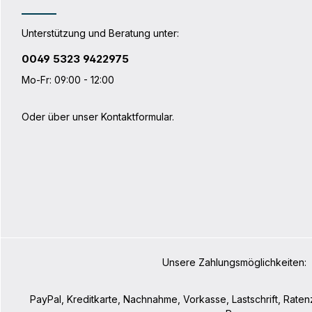
von Rixen&Kaul (KLICKfix System)
Taschen können durch das integrierte
Schloss am Lenker verriegelt werden
Unterstützung und Beratung unter:
Zusätzliche Sicherheit im
Straßenverkehr durch reflektierende
0049 5323 9422975
Folie am Halterungsblock
Mo-Fr: 09:00 - 12:00
Oder über unser
Kontaktformular
.
Unsere Zahlungsmöglichkeiten:
PayPal, Kreditkarte, Nachnahme, Vorkasse, Lastschrift, Rate