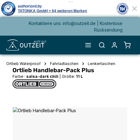
Kontaktiere uns: info@outzeit.de | Kostenlose
alt springen
Rücksendung
Waren
Ortlieb Waterproof
Fahrradtaschen
Lenkertaschen
Ortlieb Handlebar-Pack Plus
Farbe :
salsa-dark chili
|
Größe:
11 L
Bildergalerie überspringen