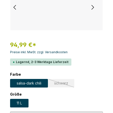
94,99 €*
Preise inkl. MwSt. zzgl. Versandkosten
Lagernd, 2-3 Werktage Lieferzeit
auswählen
Farbe
salsa-dark chili
schwarz
(Diese Option ist zurzeit nicht verf
auswählen
Größe
11 L