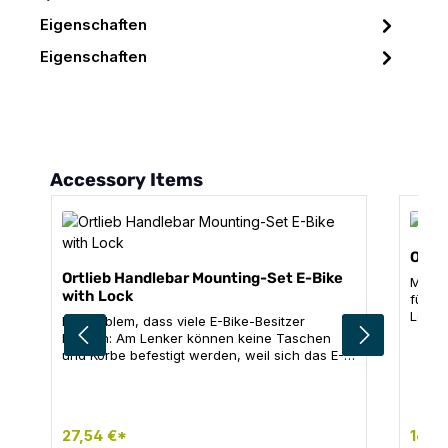
Eigenschaften
Eigenschaften
Produktgalerie überspringen
Accessory Items
Ortl
Ortlieb Handlebar Mounting-Set E-Bike
Monta
with Lock
für O
Lenke
Ein Problem, dass viele E-Bike-Besitzer
Produktdetails: Re
kennen: Am Lenker können keine Taschen
Kompa
und Körbe befestigt werden, weil sich das E-
Marken. Hinweis: Nicht für C
Bike-Display in der Lenkermitte befindet. Das
geeig
ORTLIEB Montageset E-Bike schafft hier
elegant Abhilfe, ohne dass das Display
versetzt werden muss. Der abschließbare
27,54 €*
16,2
Adapter wird mit der bewährten