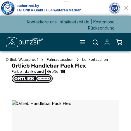
Kontaktiere uns: info@outzeit.de | Kostenlose
alt springen
Rücksendung
Waren
Ortlieb Waterproof
Fahrradtaschen
Lenkertaschen
Ortlieb Handlebar Pack Flex
Farbe :
dark sand
|
Größe:
15l
Bildergalerie überspringen