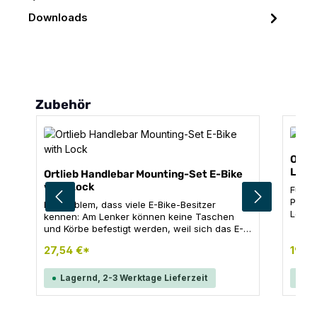
Downloads
Produktgalerie überspringen
Zubehör
Ortl
Lock
Ortlieb Handlebar Mounting-Set E-Bike
with Lock
Für al
Pocke
Ein Problem, dass viele E-Bike-Besitzer
Lenke
kennen: Am Lenker können keine Taschen
und s
und Körbe befestigt werden, weil sich das E-
befes
Bike-Display in der Lenkermitte befindet. Das
27,54 €*
Lenke
19,9
ORTLIEB Montageset E-Bike schafft hier
notie
elegant Abhilfe, ohne dass das Display
dieser
versetzt werden muss. Der abschließbare
Lagernd, 2-3 Werktage Lieferzeit
La
absch
Adapter wird mit der bewährten
und S
Seilbefestigung am Lenker montiert. So
ermöglicht er das diebstahlsichere Anbringen