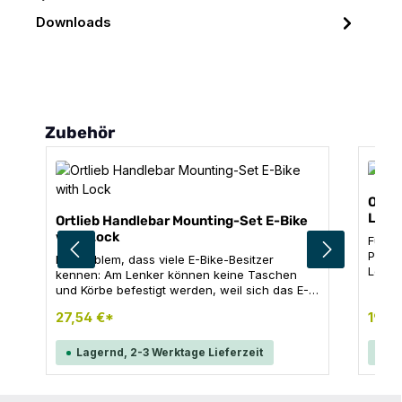
Downloads
Produktgalerie überspringen
Zubehör
Ortl
Lock
Ortlieb Handlebar Mounting-Set E-Bike
with Lock
Für al
Pocke
Ein Problem, dass viele E-Bike-Besitzer
Lenke
kennen: Am Lenker können keine Taschen
und s
und Körbe befestigt werden, weil sich das E-
befes
Bike-Display in der Lenkermitte befindet. Das
27,54 €*
Lenke
19,9
ORTLIEB Montageset E-Bike schafft hier
notie
elegant Abhilfe, ohne dass das Display
dieser
versetzt werden muss. Der abschließbare
Lagernd, 2-3 Werktage Lieferzeit
La
absch
Adapter wird mit der bewährten
und S
Seilbefestigung am Lenker montiert. So
ermöglicht er das diebstahlsichere Anbringen