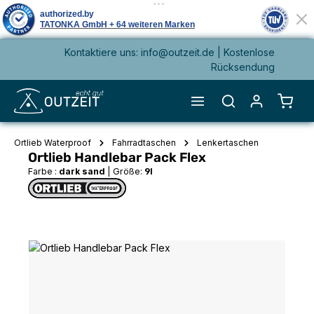
Kontaktiere uns: info@outzeit.de | Kostenlose
alt springen
Rücksendung
Waren
Ortlieb Waterproof
Fahrradtaschen
Lenkertaschen
Ortlieb Handlebar Pack Flex
Farbe :
dark sand
|
Größe:
9l
Bildergalerie überspringen