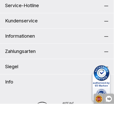
von ORTLIEB Lenkertaschen und Körben in
Service-Hotline
Kombination mit E-Bike-Displays und ist bis
maximal 5 kg belastbar. Auch für ein Bosch
Nyon Display geeignet (siehe
Kundenservice
Montageanleitung). Produktdetails: Für alle
Lenkerdurchmesser bis 31,8 mm Schlüssel in
zweifacher Ausführung Halterung kompatibel
mit den Produkten von Rixen&Kaul (KLICKfix
Informationen
System) Taschen können durch das
integrierte Schloss am Lenker verriegelt
werden Zusätzliche Sicherheit im
Straßenverkehr durch reflektierende Folie am
Zahlungsarten
Halterungsblock
Siegel
Info
10