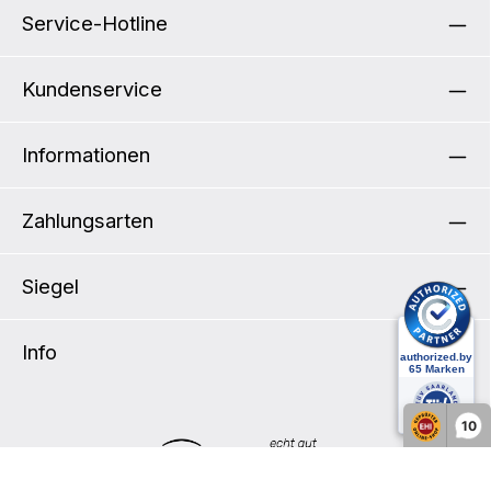
von ORTLIEB Lenkertaschen und Körben in
Service-Hotline
Kombination mit E-Bike-Displays und ist bis
maximal 5 kg belastbar. Auch für ein Bosch
Nyon Display geeignet (siehe
Kundenservice
Montageanleitung). Produktdetails: Für alle
Lenkerdurchmesser bis 31,8 mm Schlüssel in
zweifacher Ausführung Halterung kompatibel
mit den Produkten von Rixen&Kaul (KLICKfix
Informationen
System) Taschen können durch das
integrierte Schloss am Lenker verriegelt
werden Zusätzliche Sicherheit im
Straßenverkehr durch reflektierende Folie am
Zahlungsarten
Halterungsblock
Siegel
Info
10