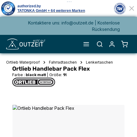
Kontaktiere uns: info@outzeit.de | Kostenlose
alt springen
Rücksendung
Waren
Ortlieb Waterproof
Fahrradtaschen
Lenkertaschen
Ortlieb Handlebar Pack Flex
Farbe :
black matt
|
Größe:
9l
Bildergalerie überspringen