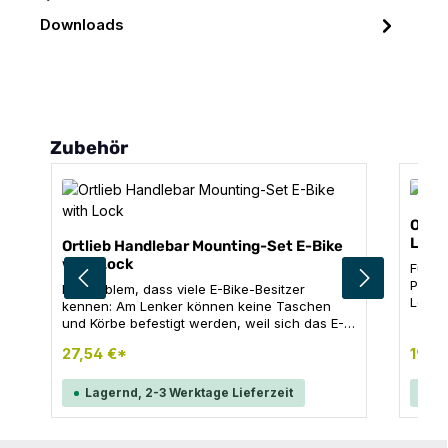
Downloads
Produktgalerie überspringen
Zubehör
Ortl
Lock
Ortlieb Handlebar Mounting-Set E-Bike
with Lock
Für al
Pocke
Ein Problem, dass viele E-Bike-Besitzer
Lenke
kennen: Am Lenker können keine Taschen
und s
und Körbe befestigt werden, weil sich das E-
befes
Bike-Display in der Lenkermitte befindet. Das
27,54 €*
Lenke
19,9
ORTLIEB Montageset E-Bike schafft hier
notie
elegant Abhilfe, ohne dass das Display
dieser
versetzt werden muss. Der abschließbare
Lagernd, 2-3 Werktage Lieferzeit
La
absch
Adapter wird mit der bewährten
und S
Seilbefestigung am Lenker montiert. So
ermöglicht er das diebstahlsichere Anbringen