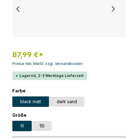
87,99 €*
Preise inkl. MwSt. zzgl. Versandkosten
Lagernd, 2-3 Werktage Lieferzeit
auswählen
Farbe
black matt
dark sand
auswählen
Größe
9l
15l