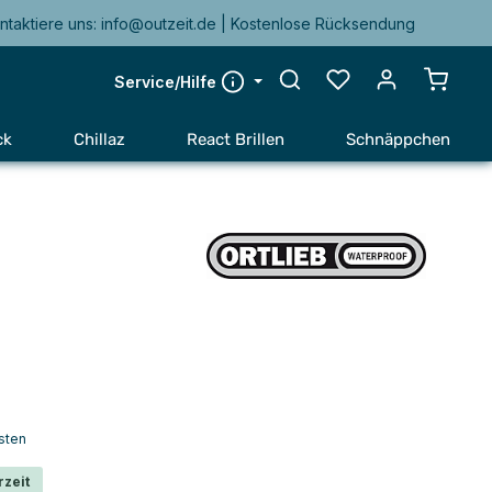
ntaktiere uns: info@outzeit.de | Kostenlose Rücksendung
Warenk
Service/Hilfe
ck
Chillaz
React Brillen
Schnäppchen
sten
rzeit