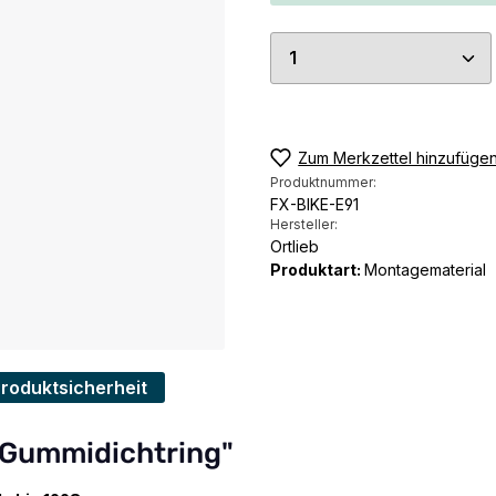
Produkt Anzahl: G
Zum Merkzettel hinzufüge
Produktnummer:
FX-BIKE-E91
Hersteller:
Ortlieb
Produktart:
Montagematerial
Produktsicherheit
 Gummidichtring"