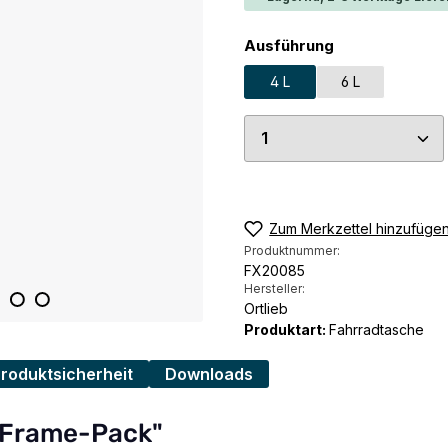
auswählen
Ausführung
4 L
6 L
Produkt Anzahl: G
Zum Merkzettel hinzufüge
Produktnummer:
FX20085
Hersteller:
Ortlieb
Produktart:
Fahrradtasche
Produktsicherheit
Downloads
b Frame-Pack"