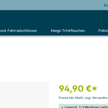
Ko
lock Fahrradschlösser
Keego Trinkflaschen
Fidlo
94,90 €*
Preise inkl. MwSt. zzgl. Versandko
Lagernd, 2-3 Werktage Liefe