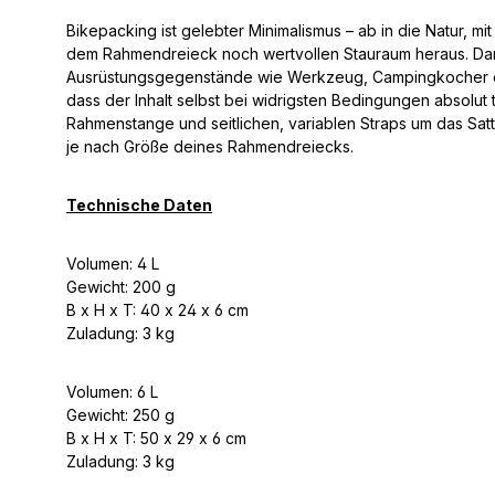
Bikepacking ist gelebter Minimalismus – ab in die Natur, 
dem Rahmendreieck noch wertvollen Stauraum heraus. Dan
Ausrüstungsgegenstände wie Werkzeug, Campingkocher ode
dass der Inhalt selbst bei widrigsten Bedingungen absolut 
Rahmenstange und seitlichen, variablen Straps um das Sat
je nach Größe deines Rahmendreiecks.
Technische Daten
Volumen: 4 L
Gewicht: 200 g
B x H x T: 40 x 24 x 6 cm
Zuladung: 3 kg
Volumen: 6 L
Gewicht: 250 g
B x H x T: 50 x 29 x 6 cm
Zuladung: 3 kg