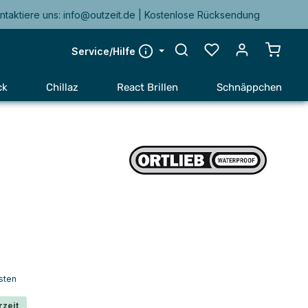
ntaktiere uns: info@outzeit.de | Kostenlose Rücksendung
Warenk
Service/Hilfe
ck
Chillaz
React Brillen
Schnäppchen
sten
rzeit