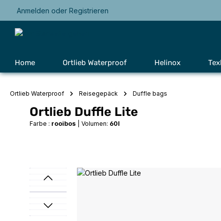
Anmelden
oder
Registrieren
Zur Hauptnavigation springen
Home
Ortlieb Waterproof
Helinox
Tex
Ortlieb Waterproof
Reisegepäck
Duffle bags
Ortlieb Duffle Lite
Farbe :
rooibos
|
Volumen:
60l
Bildergalerie überspringen