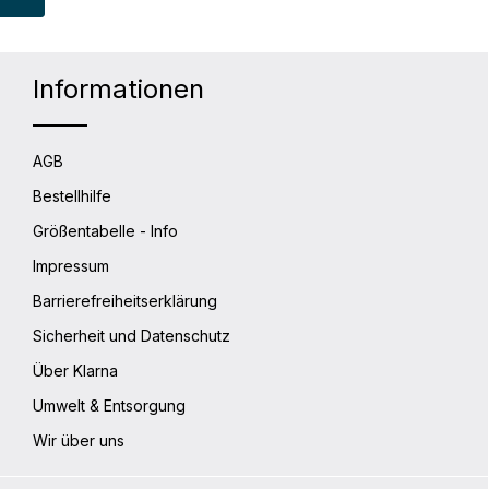
ich.
ie
e-
tweder
Cube L
Informationen
g Cube
g,
e S
AGB
tegurt
Bestellhilfe
Größentabelle - Info
Tiefe:
Impressum
Barrierefreiheitserklärung
Sicherheit und Datenschutz
Über Klarna
Umwelt & Entsorgung
Wir über uns