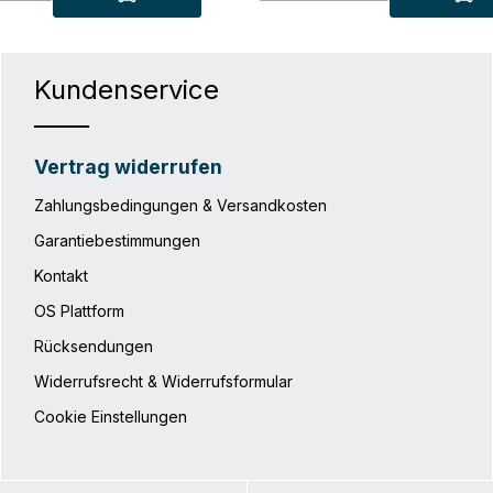
he eignet, unabhängig davon,
mit unseren Packing Cubes erhältl
e ins Hotel führt oder im Zelt
Hinweis: In eine Fahrradtasche, w
 wird. Hinweis: Eine
zum Beispiel Back-Roller oder Bik
 wie zum Beispiel Back-
Packer, passt die Toiletry Bag en
 Bike-Packer, lässt sich
in Kombination mit dem Packing 
Kundenservice
t einer Toiletry Bag und
ODER zusammen mit zwei Packin
ing Cube L ODER einer
S rein. Das Bundle aus Toiletry Ba
ag und zwei Packing Cube S
Packing Cube L und Packing Cub
s Packing Cube Bundle passt
passt nicht komplett in eine
Vertrag widerrufen
ett in eine Radtasche.
Fahrradtasche. Produktdetails: Zwei-
nentaschen
Wege-Reißverschluss Interner Hal
Zahlungsbedingungen & Versandkosten
ch praktische Tragegriffe
mit Steckverschluss Tragegriff
 Daten Volumen: 23
Technische Daten Volumen: 5
Garantiebestimmungen
742 gMaterial: Polyester
LGewicht: 235 gBreite oben: 29
cmBreite unten: 24 cmHöhe: 15 cm
Kontakt
16 cmMaterial: Polyester
OS Plattform
Rücksendungen
Widerrufsrecht & Widerrufsformular
Cookie Einstellungen