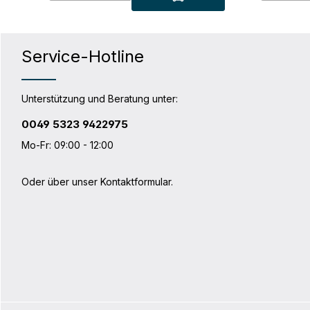
15,5 cm Volumen: 12 LGewicht: 315 gB x
Kulturtasc
H x T: 31,5 x 25,5 x 15,5 cm Material:
ob die Reis
Polyester
übernachtet
Radtasche,
Roller oder
Service-Hotline
entweder mi
einem Pack
Toiletry B
füllen. Da
Unterstützung und Beratung unter:
nicht kompl
Produktdetails: An allen In
0049 5323 9422975
befinden si
Technische
Mo-Fr: 09:00 - 12:00
LGewicht: 
Oder über unser
Kontaktformular
.