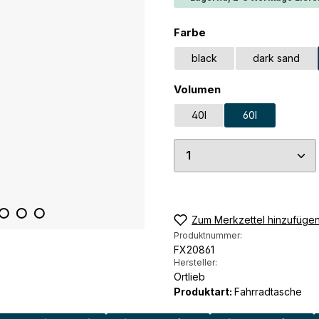
auswählen
Farbe
black
dark sand
auswählen
Volumen
40l
60l
Produkt Anzahl: G
Zum Merkzettel hinzufüge
Produktnummer:
FX20861
Hersteller:
Ortlieb
Produktart:
Fahrradtasche