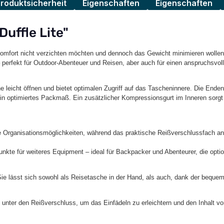
Produktsicherheit
Eigenschaften
Eigenschaften
uffle Lite"
 und Komfort nicht verzichten möchten und dennoch das Gewicht minimieren woll
perfekt für Outdoor-Abenteuer und Reisen, aber auch für einen anspruchsvoll
 leicht öffnen und bietet optimalen Zugriff auf das Tascheninnere. Die Ende
r ein optimiertes Packmaß. Ein zusätzlicher Kompressionsgurt im Inneren sorgt
e Organisationsmöglichkeiten, während das praktische Reißverschlussfach an d
nkte für weiteres Equipment – ideal für Backpacker und Abenteurer, die optio
n: Sie lässt sich sowohl als Reisetasche in der Hand, als auch, dank der bequ
ch unter den Reißverschluss, um das Einfädeln zu erleichtern und den Inhalt