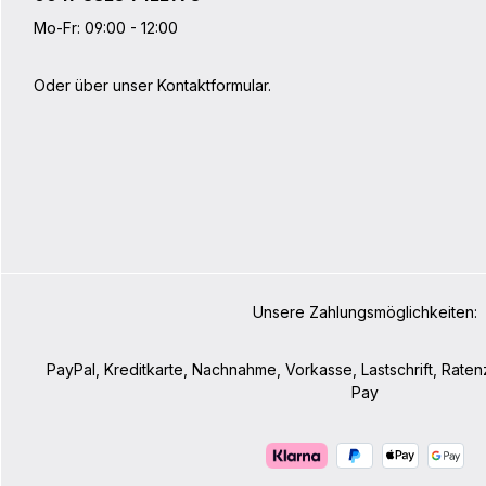
auch als Kompaktklasse unter den
Bikepacker-Lenkerrollen bezeichnen:
Mo-Fr: 09:00 - 12:00
Mit nur 40 cm Länge ist diese
wasserdichte Lenkertasche die richtige
Wahl für alle, die mit Offroad Drop Bars,
Oder über unser
Kontaktformular
.
Renn- oder Crosslenkern auf
Bikepacking-Tour gehen. Auch in
Sachen Gewicht macht sich die geringe
Breite positiv bemerkbar.Die 15-Liter
fassende Tasche bietet dank
zusätzlicher Kordelzüge die Möglichkeit
weiteres Equipment unterzubringen.
Produktdetails: Haken für die
Anbringung des Accessory-Packs Auch
für Carbon-Lenker geeignet Gurtbänder
mit Klettverschluss als Montagehilfe
Niedriges Gewicht Leuchtstarke 3M
Unsere Zahlungsmöglichkeiten:
Scotchlite Reflektoren Neu: Das black
matt Modell kommt nun auch mit einem
Kompressionsventil und neuen Haken
PayPal, Kreditkarte, Nachnahme, Vorkasse, Lastschrift, Rate
zur Befestigung des Accessory-Packs.
Hinweis: Das Accessory-Pack slate ist
Pay
nicht mit dem Handlebar-Pack black
matt kombinierbar. Technische Daten
Volumen: 9 LGewicht: 375 gB x H x T: 40
x 16 x 16 cm Volumen: 15 LGewicht: 420
gB x H x T: 58 x 20 x 20 cm