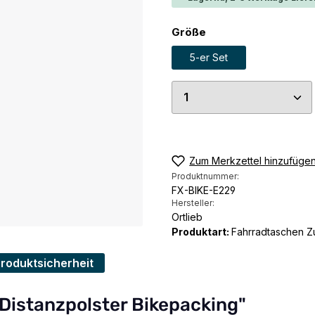
auswählen
Größe
5-er Set
Produkt Anzahl: G
Zum Merkzettel hinzufüge
Produktnummer:
FX-BIKE-E229
Hersteller:
Ortlieb
Produktart:
Fahrradtaschen 
Produktsicherheit
 Distanzpolster Bikepacking"