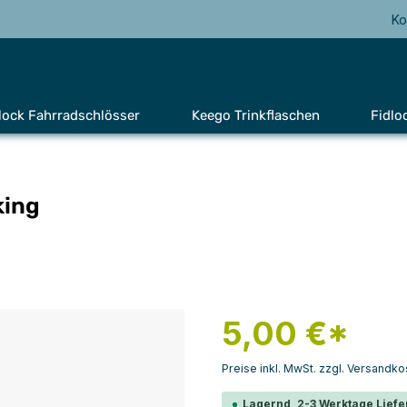
Ko
lock Fahrradschlösser
Keego Trinkflaschen
Fidlo
king
5,00 €*
Preise inkl. MwSt. zzgl. Versandko
Lagernd, 2-3 Werktage Liefe