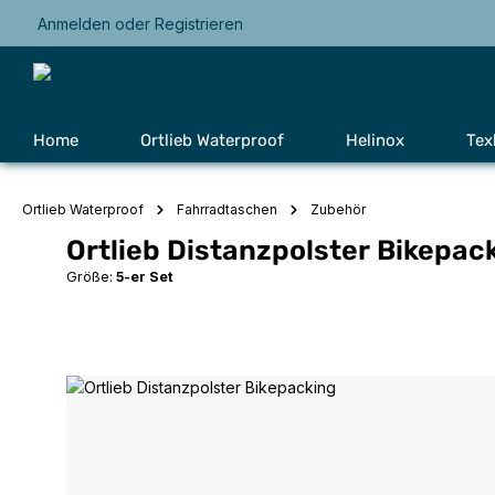
Anmelden
oder
Registrieren
Zur Hauptnavigation springen
Home
Ortlieb Waterproof
Helinox
Tex
Ortlieb Waterproof
Fahrradtaschen
Zubehör
Ortlieb Distanzpolster Bikepac
Größe:
5-er Set
Bildergalerie überspringen