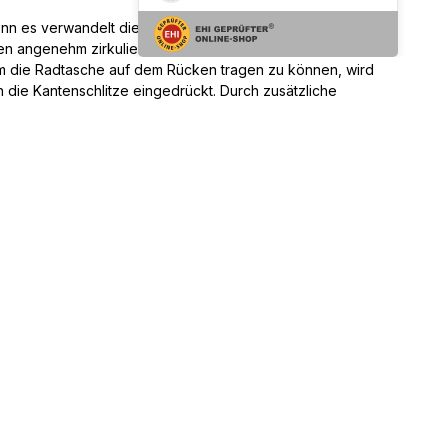
denn es verwandelt die Radtasche im Handumdrehen in
 angenehm zirkulieren. Wenn es nicht im Einsatz ist und
 Um die Radtasche auf dem Rücken tragen zu können, wird
 die Kantenschlitze eingedrückt. Durch zusätzliche