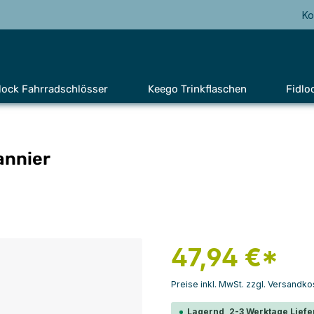
Ko
lock Fahrradschlösser
Keego Trinkflaschen
Fidlo
annier
47,94 €*
Preise inkl. MwSt. zzgl. Versandko
Lagernd, 2-3 Werktage Liefe