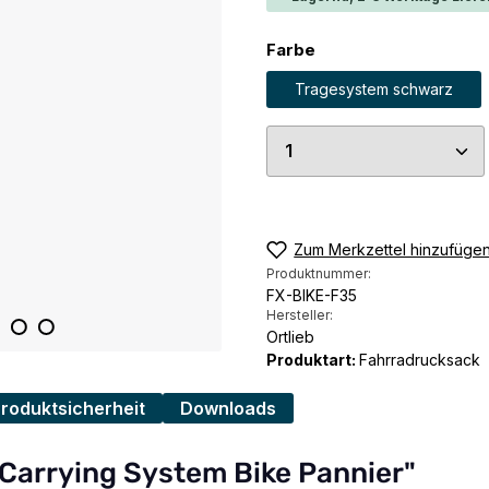
auswählen
Farbe
Tragesystem schwarz
Produkt Anzahl: G
Zum Merkzettel hinzufüge
Produktnummer:
FX-BIKE-F35
Hersteller:
Ortlieb
Produktart:
Fahrradrucksack
Produktsicherheit
Downloads
 Carrying System Bike Pannier"