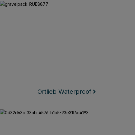
Ortlieb Waterproof
Ortlieb Waterproof
Texlock