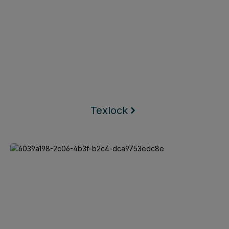
Texlock
Keego