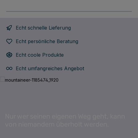
Echt schnelle Lieferung
Echt persönliche Beratung
Echt coole Produkte
Echt umfangreiches Angebot
Bildergalerie überspringen
Nur wer seinen eigenen Weg geht, kann
von niemandem überholt werden.