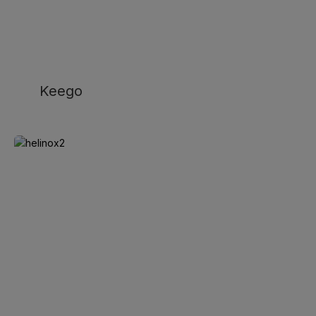
Keego
Helinox