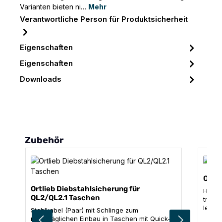
Varianten bieten ni…
Mehr
Verantwortliche Person für Produktsicherheit
Eigenschaften
Eigenschaften
Downloads
Produktgalerie überspringen
Zubehör
Ortl
Ortlieb Diebstahlsicherung für
Hier 
QL2/QL2.1 Taschen
trocke
leich
Stahlkabel (Paar) mit Schlinge zum
ORTLI
nachträglichen Einbau in Taschen mit Quick-