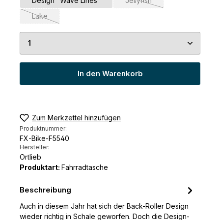
Design "Wave Lines"
Jellyfish
(Diese Option ist zurzeit nic
Lake
(Diese Option ist zurzeit nicht verfügbar.)
Produkt Anzahl: Gib den gewünschten Wert ein 
In den Warenkorb
Zum Merkzettel hinzufügen
Produktnummer:
FX-Bike-F5540
Hersteller:
Ortlieb
Produktart:
Fahrradtasche
Beschreibung
Auch in diesem Jahr hat sich der Back-Roller Design
wieder richtig in Schale geworfen. Doch die Design-