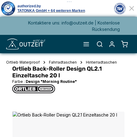
Kontaktiere uns: info@outzeit.de | Kostenlose
alt springen
Rücksendung
Waren
Ortlieb Waterproof
Fahrradtaschen
Hinterradtaschen
Ortlieb Back-Roller Design QL2.1
Einzeltasche 20 l
Farbe :
Design "Morning Routine"
Bildergalerie überspringen