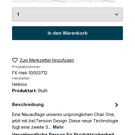
(Diese Option ist zurzeit nicht verfügbar.)
(Diese Option ist zurzeit
Produkt Anzahl: Gib den gewünschten Wert ein 
In den Warenkorb
Zum Merkzettel hinzufügen
Produktnummer:
FX-Heli-10003712
Hersteller:
Helinox
Produktart:
Stuhl
Beschreibung
Eine Neuauflage unseres ursprünglichen Chair One,
jetzt mit (re)Tension Design. Diese neue Technologie
fügt eine zweite S…
Mehr
Verantwortliche Person für Produktsicherheit