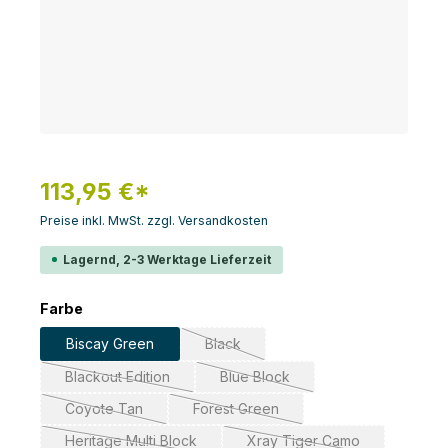
113,95 €*
Preise inkl. MwSt. zzgl. Versandkosten
Lagernd, 2-3 Werktage Lieferzeit
auswählen
Farbe
Biscay Green
Black
(Diese Option ist zurzeit nicht verfügba
Blackout Edition
Blue Block
(Diese Option ist zurzeit nicht verfügbar.)
(Diese Option ist zurzeit nicht ve
Coyote Tan
Forest Green
(Diese Option ist zurzeit nicht verfügbar.)
(Diese Option ist zurzeit nicht verfü
Heritage Multi Block
Xray Tiger Camo