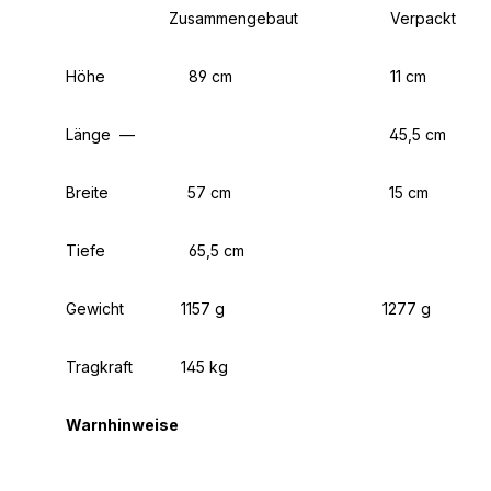
Zusammengebaut
Verpackt
Höhe
89 cm
11 cm
Länge
—
45,5 cm
Breite
57 cm
15 cm
Tiefe
65,5 cm
Gewicht
1157 g
1277 g
Tragkraft
145 kg
Warnhinweise