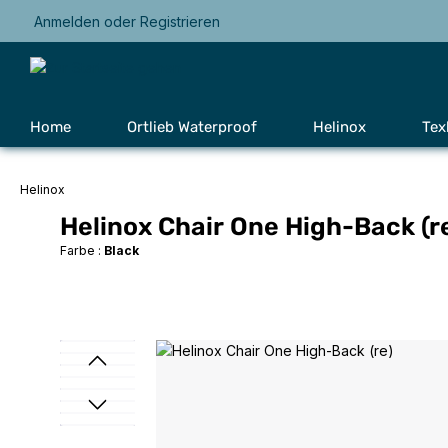
Anmelden
oder
Registrieren
Zur Hauptnavigation springen
Home
Ortlieb Waterproof
Helinox
Tex
Helinox
Helinox Chair One High-Back (r
Farbe :
Black
Bildergalerie überspringen