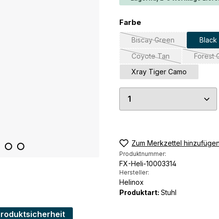
auswählen
Farbe
Biscay Green
Black
(Diese Option ist zurzei
Coyote Tan
Forest 
(Diese Option ist zurzeit
(
Xray Tiger Camo
Produkt Anzahl: G
Zum Merkzettel hinzufüge
Produktnummer:
FX-Heli-10003314
Hersteller:
Helinox
Produktart:
Stuhl
Produktsicherheit