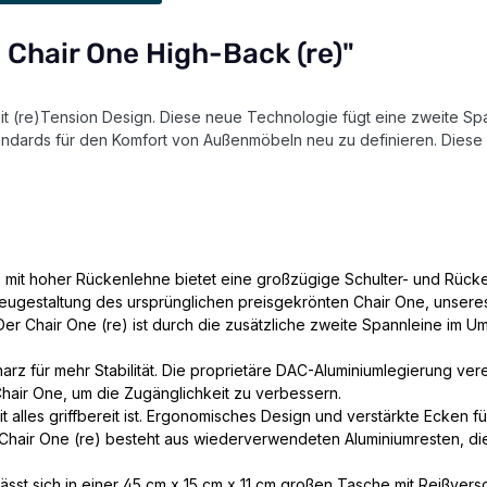
 Chair One High-Back (re)"
it (re)Tension Design. Diese neue Technologie fügt eine zweite Sp
ndards für den Komfort von Außenmöbeln neu zu definieren. Diese 
) mit hoher Rückenlehne bietet eine großzügige Schulter- und Rück
Neugestaltung des ursprünglichen preisgekrönten Chair One, unsere
. Der Chair One (re) ist durch die zusätzliche zweite Spannleine im
rz für mehr Stabilität. Die proprietäre DAC-Aluminiumlegierung verei
Chair One, um die Zugänglichkeit zu verbessern.
t alles griffbereit ist. Ergonomisches Design und verstärkte Ecken fü
hair One (re) besteht aus wiederverwendeten Aluminiumresten, die
t sich in einer 45 cm x 15 cm x 11 cm großen Tasche mit Reißversc