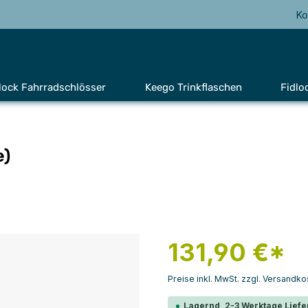
Ko
lock Fahrradschlösser
Keego Trinkflaschen
Fidlo
e)
131,90 €*
Preise inkl. MwSt. zzgl. Versandko
Lagernd, 2-3 Werktage Liefe