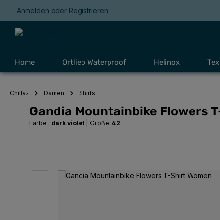
Anmelden
oder
Registrieren
Zur Hauptnavigation springen
Home
Ortlieb Waterproof
Helinox
Tex
Chillaz
Damen
Shirts
Gandia Mountainbike Flowers 
Farbe :
dark violet
|
Größe:
42
Bildergalerie überspringen