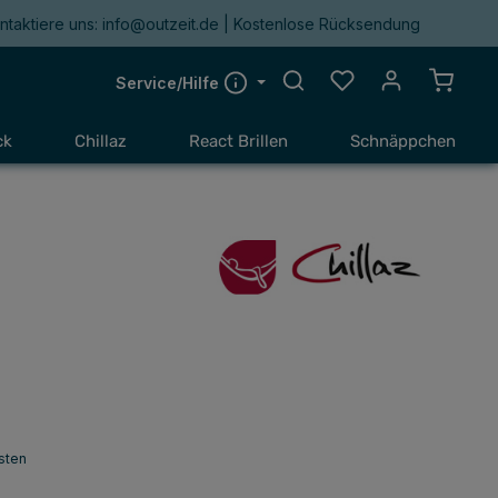
ntaktiere uns: info@outzeit.de | Kostenlose Rücksendung
Du hast 0 Produkte a
Warenk
Service/Hilfe
ck
Chillaz
React Brillen
Schnäppchen
sten