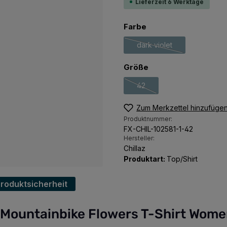
Lieferzeit 6 Werktage
auswählen
Farbe
dark violet
(Diese Option ist zurzeit
auswählen
Größe
42
(Diese Option ist zurzeit nich
Zum Merkzettel hinzufüge
Produktnummer:
FX-CHIL-102581-1-42
Hersteller:
Chillaz
Produktart:
Top/Shirt
Produktsicherheit
 Mountainbike Flowers T-Shirt Wome