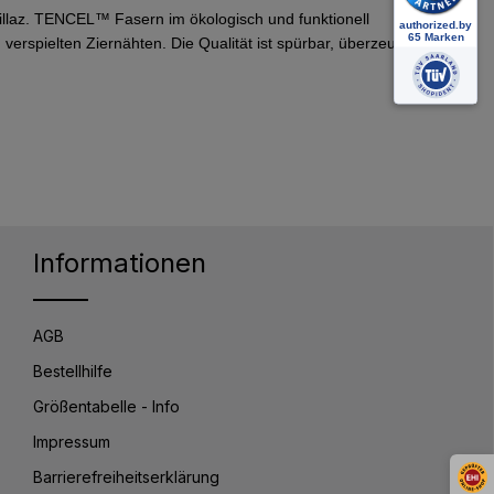
illaz. TENCEL™ Fasern im ökologisch und funktionell
verspielten Ziernähten. Die Qualität ist spürbar, überzeug
Informationen
AGB
Bestellhilfe
Größentabelle - Info
Impressum
Barrierefreiheitserklärung