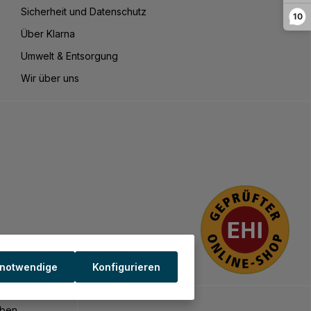
Sicherheit und Datenschutz
10
Über Klarna
Umwelt & Entsorgung
Wir über uns
 notwendige
Konfigurieren
iben.