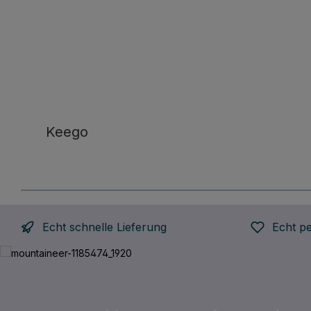
Keego
Echt schnelle Lieferung
Echt p
Bildergalerie überspringen