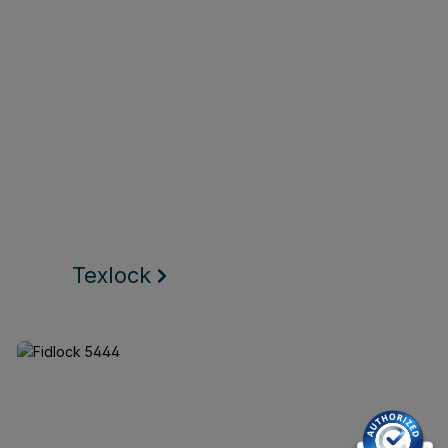
Texlock
Fidlock