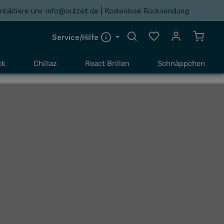
ntaktiere uns: info@outzeit.de | Kostenlose Rücksendung
Du hast 0 Produkte a
Warenk
Service/Hilfe
ck
Chillaz
React Brillen
Schnäppchen