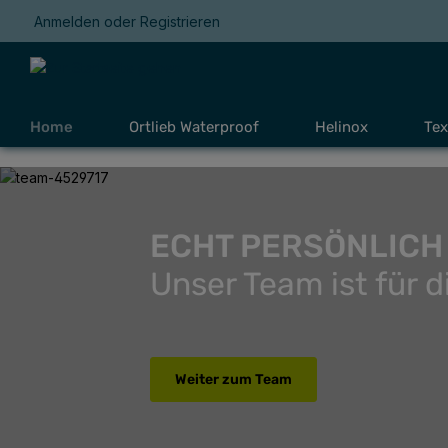
Anmelden
oder
Registrieren
Zur Hauptnavigation springen
Home
Ortlieb Waterproof
Helinox
Tex
Bildergalerie überspringen
ECHT PERSÖNLICHUnser Team ist für dich daWeiter zum Team
ECHT PERSÖNLICH
Unser Team ist für d
Weiter zum Team