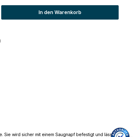
ib den gewünschten Wert ein oder benu
In den Warenkorb
n
Sie wird sicher mit einem Saugnapf befestigt und lässt