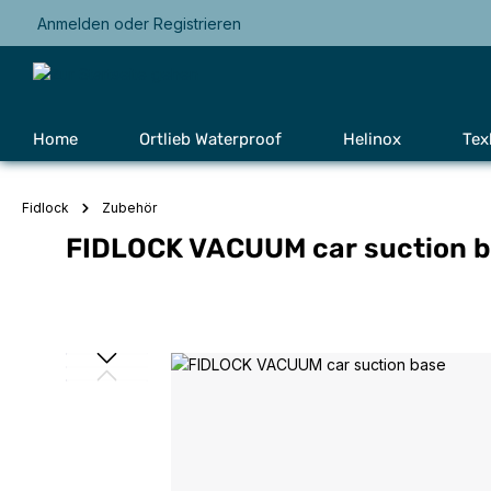
Anmelden
oder
Registrieren
Zur Hauptnavigation springen
Home
Ortlieb Waterproof
Helinox
Tex
Fidlock
Zubehör
FIDLOCK VACUUM car suction 
Bildergalerie überspringen