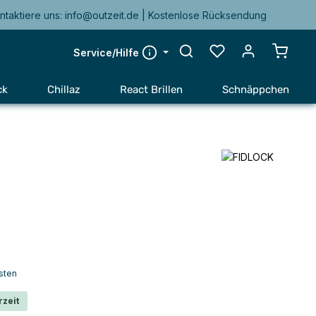
ntaktiere uns: info@outzeit.de | Kostenlose Rücksendung
Warenk
Service/Hilfe
ck
Chillaz
React Brillen
Schnäppchen
sten
rzeit