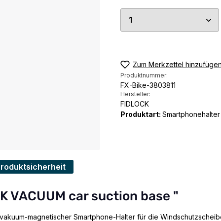
Produkt Anzahl: G
Zum Merkzettel hinzufüge
Produktnummer:
FX-Bike-3803811
Hersteller:
FIDLOCK
Produktart:
Smartphonehalter
Produktsicherheit
K VACUUM car suction base "
 vakuum-magnetischer Smartphone-Halter für die Windschutzscheibe. 